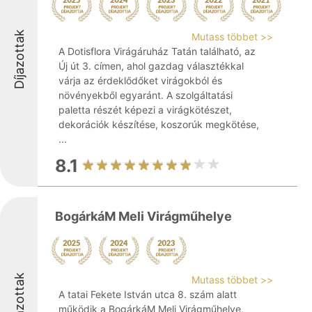
Díjazottak
Mutass többet >>
A Dotisflora Virágáruház Tatán található, az
Új út 3. címen, ahol gazdag választékkal
várja az érdeklődőket virágokból és
növényekből egyaránt. A szolgáltatási
paletta részét képezi a virágkötészet,
dekorációk készítése, koszorúk megkötése,
...
8.1
BogárkáM Meli Virágműhelye
Díjazottak
Mutass többet >>
A tatai Fekete István utca 8. szám alatt
működik a BogárkáM Meli Virágműhelye,