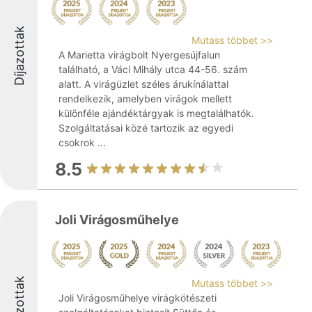
Díjazottak
Mutass többet >>
A Marietta virágbolt Nyergesújfalun
található, a Váci Mihály utca 44-56. szám
alatt. A virágüzlet széles árukínálattal
rendelkezik, amelyben virágok mellett
különféle ajándéktárgyak is megtalálhatók.
Szolgáltatásai közé tartozik az egyedi
csokrok ...
8.5
Joli Virágosműhelye
Díjazottak
Mutass többet >>
Joli Virágosműhelye virágkötészeti