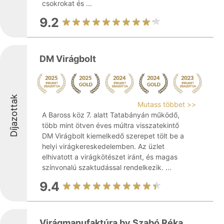
csokrokat és ...
9.2
DM Virágbolt
Díjazottak
Mutass többet >>
A Baross köz 7. alatt Tatabányán működő,
több mint ötven éves múltra visszatekintő
DM Virágbolt kiemelkedő szerepet tölt be a
helyi virágkereskedelemben. Az üzlet
elhivatott a virágkötészet iránt, és magas
színvonalú szaktudással rendelkezik. ...
9.4
Virágmanufaktúra by Szabó Réka