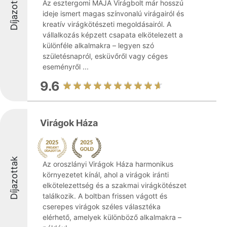
Díjazottak
Az esztergomi MAJA Virágbolt már hosszú
ideje ismert magas színvonalú virágairól és
kreatív virágkötészeti megoldásairól. A
vállalkozás képzett csapata elkötelezett a
különféle alkalmakra – legyen szó
születésnapról, esküvőről vagy céges
eseményről ...
9.6
Virágok Háza
Díjazottak
Az oroszlányi Virágok Háza harmonikus
környezetet kínál, ahol a virágok iránti
elkötelezettség és a szakmai virágkötészet
találkozik. A boltban frissen vágott és
cserepes virágok széles választéka
elérhető, amelyek különböző alkalmakra –