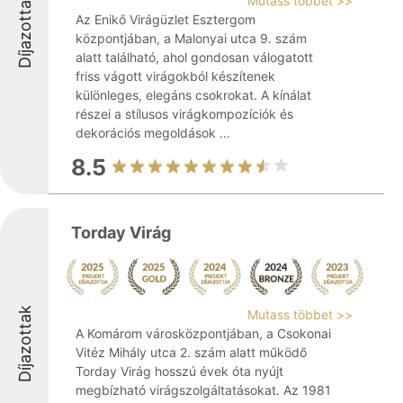
Díjazottak
Mutass többet >>
Az Enikő Virágüzlet Esztergom
központjában, a Malonyai utca 9. szám
alatt található, ahol gondosan válogatott
friss vágott virágokból készítenek
különleges, elegáns csokrokat. A kínálat
részei a stílusos virágkompozíciók és
dekorációs megoldások ...
8.5
Torday Virág
Díjazottak
Mutass többet >>
A Komárom városközpontjában, a Csokonai
Vitéz Mihály utca 2. szám alatt működő
Torday Virág hosszú évek óta nyújt
megbízható virágszolgáltatásokat. Az 1981