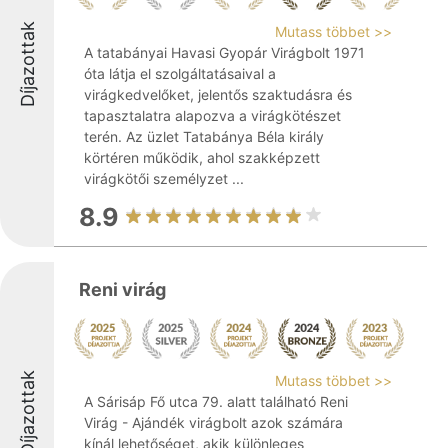
Díjazottak
Mutass többet >>
A tatabányai Havasi Gyopár Virágbolt 1971
óta látja el szolgáltatásaival a
virágkedvelőket, jelentős szaktudásra és
tapasztalatra alapozva a virágkötészet
terén. Az üzlet Tatabánya Béla király
körtéren működik, ahol szakképzett
virágkötői személyzet ...
8.9
Reni virág
Díjazottak
Mutass többet >>
A Sárisáp Fő utca 79. alatt található Reni
Virág - Ajándék virágbolt azok számára
kínál lehetőséget, akik különleges