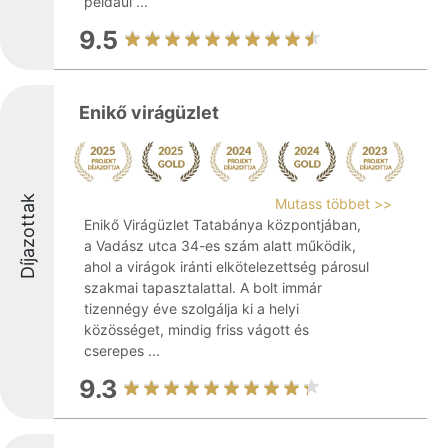
például ...
9.5
Enikő virágüzlet
Díjazottak
Mutass többet >>
Enikő Virágüzlet Tatabánya központjában,
a Vadász utca 34-es szám alatt működik,
ahol a virágok iránti elkötelezettség párosul
szakmai tapasztalattal. A bolt immár
tizennégy éve szolgálja ki a helyi
közösséget, mindig friss vágott és
cserepes ...
9.3