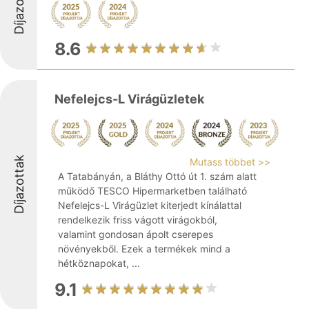
Díjazottak
8.6
Nefelejcs-L Virágüzletek
Díjazottak
Mutass többet >>
A Tatabányán, a Bláthy Ottó út 1. szám alatt
működő TESCO Hipermarketben található
Nefelejcs-L Virágüzlet kiterjedt kínálattal
rendelkezik friss vágott virágokból,
valamint gondosan ápolt cserepes
növényekből. Ezek a termékek mind a
hétköznapokat, ...
9.1