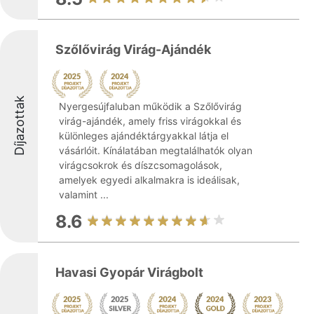
Szőlővirág Virág-Ajándék
Díjazottak
Nyergesújfaluban működik a Szőlővirág
virág-ajándék, amely friss virágokkal és
különleges ajándéktárgyakkal látja el
vásárlóit. Kínálatában megtalálhatók olyan
virágcsokrok és díszcsomagolások,
amelyek egyedi alkalmakra is ideálisak,
valamint ...
8.6
Havasi Gyopár Virágbolt