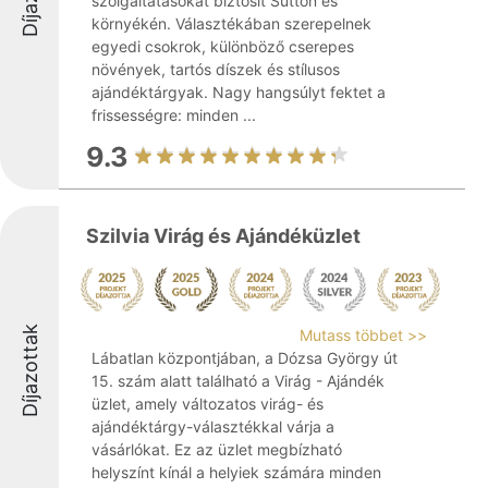
szolgáltatásokat biztosít Süttőn és
környékén. Választékában szerepelnek
egyedi csokrok, különböző cserepes
növények, tartós díszek és stílusos
ajándéktárgyak. Nagy hangsúlyt fektet a
frissességre: minden ...
9.3
Szilvia Virág és Ajándéküzlet
Díjazottak
Mutass többet >>
Lábatlan központjában, a Dózsa György út
15. szám alatt található a Virág - Ajándék
üzlet, amely változatos virág- és
ajándéktárgy-választékkal várja a
vásárlókat. Ez az üzlet megbízható
helyszínt kínál a helyiek számára minden