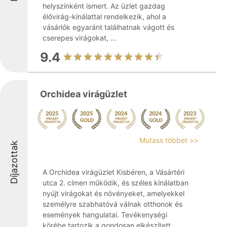
helyszínként ismert. Az üzlet gazdag
élővirág-kínálattal rendelkezik, ahol a
vásárlók egyaránt találhatnak vágott és
cserepes virágokat, ...
9.4
Orchidea virágüzlet
Mutass többet >>
Díjazottak
A Orchidea virágüzlet Kisbéren, a Vásártéri
utca 2. címen működik, és széles kínálatban
nyújt virágokat és növényeket, amelyekkel
személyre szabhatóvá válnak otthonok és
események hangulatai. Tevékenységi
körébe tartozik a gondosan elkészített ...