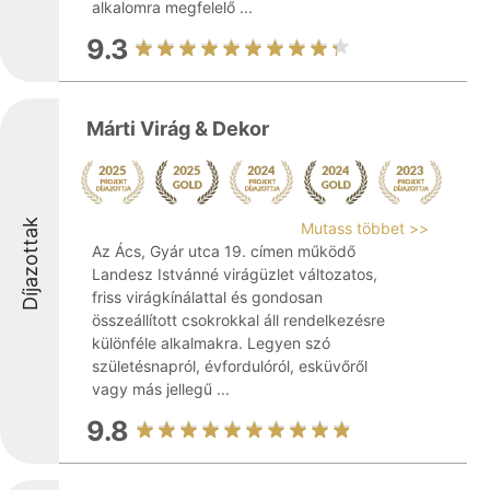
alkalomra megfelelő ...
9.3
Márti Virág & Dekor
Díjazottak
Mutass többet >>
Az Ács, Gyár utca 19. címen működő
Landesz Istvánné virágüzlet változatos,
friss virágkínálattal és gondosan
összeállított csokrokkal áll rendelkezésre
különféle alkalmakra. Legyen szó
születésnapról, évfordulóról, esküvőről
vagy más jellegű ...
9.8