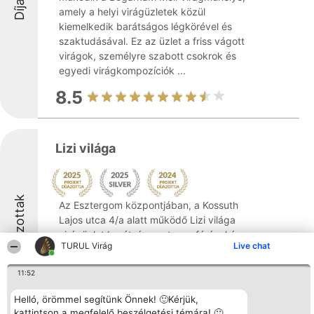
amely a helyi virágüzletek közül
kiemelkedik barátságos légkörével és
szaktudásával. Ez az üzlet a friss vágott
virágok, személyre szabott csokrok és
egyedi virágkompozíciók ...
8.5
Lizi világa
Díjazottak
Az Esztergom központjában, a Kossuth
Lajos utca 4/a alatt működő Lizi világa
virágüzlet barátságos atmoszférával és
TURUL Virág
Live chat
kreatív virágdekorációkkal fogadja a
vásárlókat. Az üzlet a helyi lakosság
11:52
körében népszerű, gazdag választékát
friss, kiváló ...
Helló, örömmel segítünk Önnek! 🙂Kérjük,
kattintson a megfelelő beszélgetési témára! 🙂