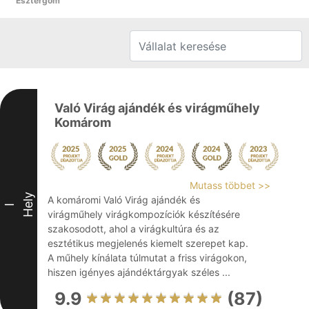
Esztergom
Való Virág ajándék és virágműhely
Komárom
Mutass többet >>
Hely
A komáromi Való Virág ajándék és
I
virágműhely virágkompozíciók készítésére
szakosodott, ahol a virágkultúra és az
esztétikus megjelenés kiemelt szerepet kap.
A műhely kínálata túlmutat a friss virágokon,
hiszen igényes ajándéktárgyak széles ...
9.9
(87)