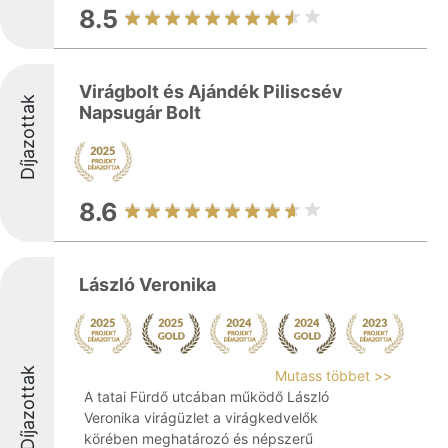
8.5
Virágbolt és Ajándék Piliscsév
Díjazottak
Napsugár Bolt
8.6
László Veronika
Díjazottak
Mutass többet >>
A tatai Fürdő utcában működő László
Veronika virágüzlet a virágkedvelők
körében meghatározó és népszerű