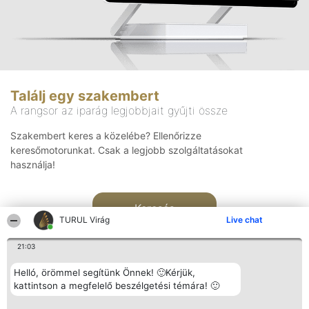
Találj egy szakembert
A rangsor az iparág legjobbjait gyűjti össze
Szakembert keres a közelébe? Ellenőrizze
keresőmotorunkat. Csak a legjobb szolgáltatásokat
használja!
Keresés
TURUL Virág
Live chat
21:03
Helló, örömmel segítünk Önnek! 🙂Kérjük,
kattintson a megfelelő beszélgetési témára! 🙂