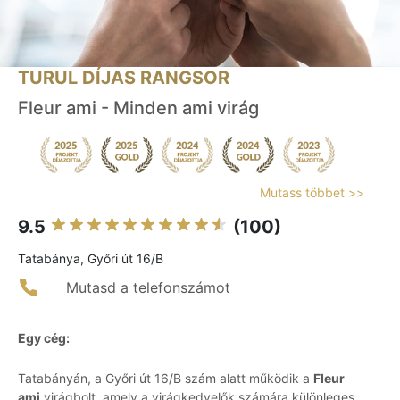
TURUL DÍJAS RANGSOR
Fleur ami - Minden ami virág
Mutass többet >>
9.5
(100)
Tatabánya, Győri út 16/B
Mutasd a telefonszámot
Egy cég:
Tatabányán, a Győri út 16/B szám alatt működik a
Fleur
ami
virágbolt, amely a virágkedvelők számára különleges