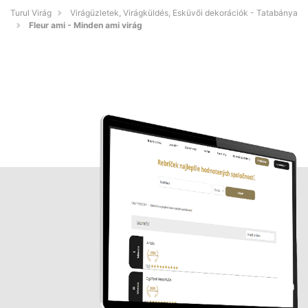
Turul Virág
Virágüzletek, Virágküldés, Esküvői dekorációk - Tatabánya
Fleur ami - Minden ami virág