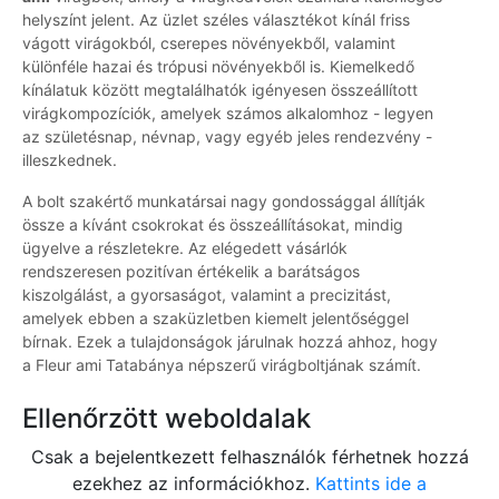
helyszínt jelent. Az üzlet széles választékot kínál friss
vágott virágokból, cserepes növényekből, valamint
különféle hazai és trópusi növényekből is. Kiemelkedő
kínálatuk között megtalálhatók igényesen összeállított
virágkompozíciók, amelyek számos alkalomhoz - legyen
az születésnap, névnap, vagy egyéb jeles rendezvény -
illeszkednek.
A bolt szakértő munkatársai nagy gondossággal állítják
össze a kívánt csokrokat és összeállításokat, mindig
ügyelve a részletekre. Az elégedett vásárlók
rendszeresen pozitívan értékelik a barátságos
kiszolgálást, a gyorsaságot, valamint a precizitást,
amelyek ebben a szaküzletben kiemelt jelentőséggel
bírnak. Ezek a tulajdonságok járulnak hozzá ahhoz, hogy
a Fleur ami Tatabánya népszerű virágboltjának számít.
Ellenőrzött weboldalak
Csak a bejelentkezett felhasználók férhetnek hozzá
ezekhez az információkhoz.
Kattints ide a