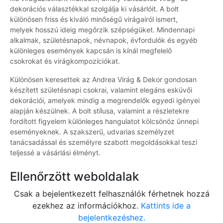
dekorációs választékkal szolgálja ki vásárlóit. A bolt
különösen friss és kiváló minőségű virágairól ismert,
melyek hosszú ideig megőrzik szépségüket. Mindennapi
alkalmak, születésnapok, névnapok, évfordulók és egyéb
különleges események kapcsán is kínál megfelelő
csokrokat és virágkompozíciókat.
Különösen keresettek az Andrea Virág & Dekor gondosan
készített születésnapi csokrai, valamint elegáns esküvői
dekorációi, amelyek mindig a megrendelők egyedi igényei
alapján készülnek. A bolt stílusa, valamint a részletekre
fordított figyelem különleges hangulatot kölcsönöz ünnepi
eseményeknek. A szakszerű, udvarias személyzet
tanácsadással és személyre szabott megoldásokkal teszi
teljessé a vásárlási élményt.
Ellenőrzött weboldalak
Csak a bejelentkezett felhasználók férhetnek hozzá
ezekhez az információkhoz.
Kattints ide a
bejelentkezéshez.