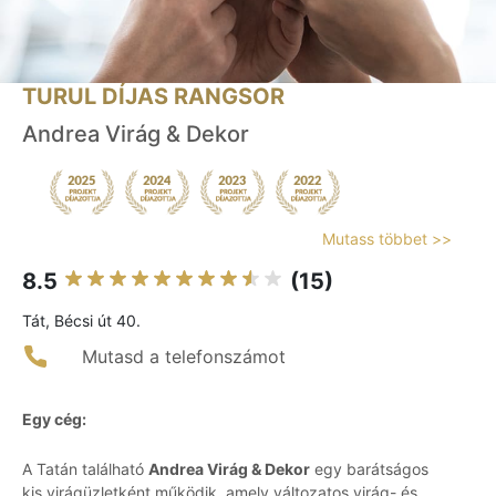
TURUL DÍJAS RANGSOR
Andrea Virág & Dekor
Mutass többet >>
8.5
(15)
Tát, Bécsi út 40.
Mutasd a telefonszámot
Egy cég:
A Tatán található
Andrea Virág & Dekor
egy barátságos
kis virágüzletként működik, amely változatos virág- és