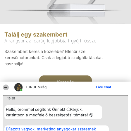
Találj egy szakembert
A rangsor az iparág legjobbjait gyűjti össze
Szakembert keres a közelébe? Ellenőrizze
keresőmotorunkat. Csak a legjobb szolgáltatásokat
használja!
Keresés
TURUL Virág
Live chat
16:58
Helló, örömmel segítünk Önnek! 🙂Kérjük,
kattintson a megfelelő beszélgetési témára! 🙂
Rangsorszervező
Népszavazás
Elérhetőség
Díjazott vagyok, marketing anyagokat szeretnék
SC Beautiful Company S.R.L.
Nyertesek
Elérhetőség