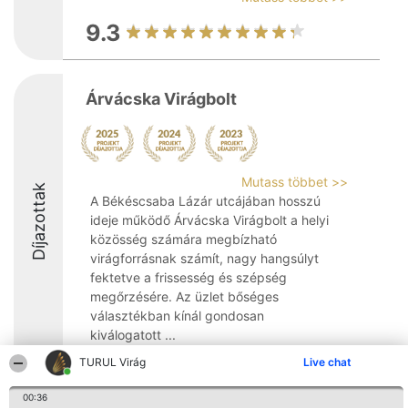
9.3
Árvácska Virágbolt
Mutass többet >>
Díjazottak
A Békéscsaba Lázár utcájában hosszú
ideje működő Árvácska Virágbolt a helyi
közösség számára megbízható
virágforrásnak számít, nagy hangsúlyt
fektetve a frissesség és szépség
megőrzésére. Az üzlet bőséges
választékban kínál gondosan
kiválogatott ...
TURUL Virág
Live chat
8.1
00:36