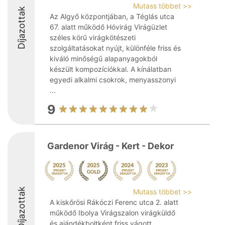
Mutass többet >>
Díjazottak
Az Algyő központjában, a Téglás utca
67. alatt működő Hóvirág Virágüzlet
széles körű virágkötészeti
szolgáltatásokat nyújt, különféle friss és
kiváló minőségű alapanyagokból
készült kompozíciókkal. A kínálatban
egyedi alkalmi csokrok, menyasszonyi
...
9
Gardenor Virág - Kert - Dekor
Díjazottak
Mutass többet >>
A kiskőrösi Rákóczi Ferenc utca 2. alatt
működő Ibolya Virágszalon virágküldő
és ajándékboltként friss vágott