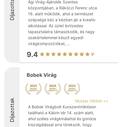
Díjazottak
Ági Virág-Ajándék Szentes
központjában, a Rákóczi Ferenc utca
16. alatt működik, ahol a természet
szépsége kéz a kézben jár a kreatív
alkotással. Az üzlet évtizedes
tapasztalatra támaszkodik, és nagy
szakértelemmel készít egyedi
virágkompozíciókat, ...
9.4
Bobek Virág
Díjazottak
Mutass többet >>
A Bobek Virágbolt Kunszentmiklóson
található a Kálvin tér 14. szám alatt,
ahol széles virágkínálattal és gondos
kiszolgálással arra törekszik, hogy