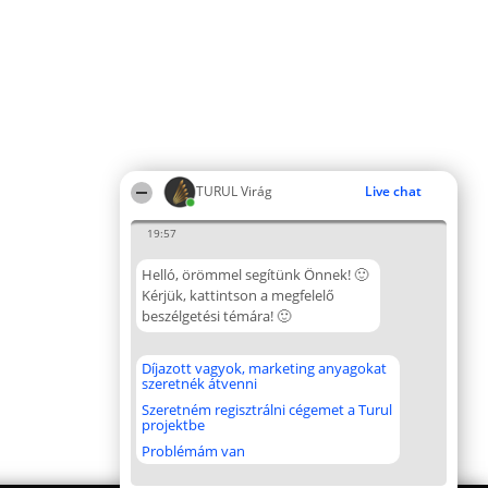
TURUL Virág
Live chat
19:57
Helló, örömmel segítünk Önnek! 🙂
Kérjük, kattintson a megfelelő
beszélgetési témára! 🙂
Díjazott vagyok, marketing anyagokat
szeretnék átvenni
Szeretném regisztrálni cégemet a Turul
projektbe
Problémám van