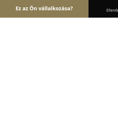
Ez az Ön vállalkozása?
Ellenő
Turul Virág
Virágüzletek, Virágküldés, Esküvői de
Gardenor Virág - Kert - Dekor
9.5
(37)
Kiskőrös, Dózsa György út. 1.
Mutasd a telefonszámot