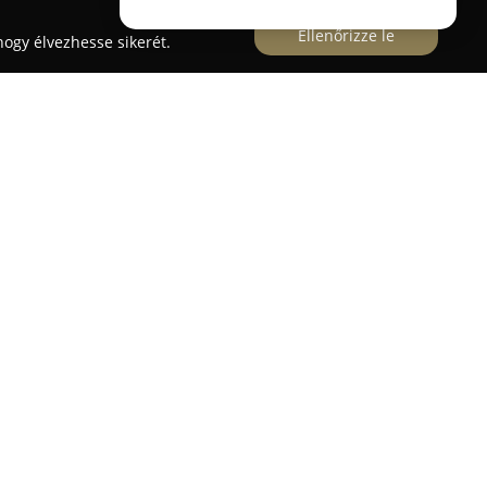
Ellenőrizze le
ogy élvezhesse sikerét.
a 2. alatt működő
Ibolya Virágszalon
virágküldő és
irágokat, cserepes növényeket és dekorációs
kban. Az üzlet egyedi csokrok és virágkompozíciók
éle alkalmakra, például születésnapra, névnapra,
.
 dekoráció, amelyhez teljes körű szolgáltatás
roktól kezdve az autódíszítésen, templomi és
 székszoknyákig és asztaldíszekig. A vállalkozás
el és jelentős tapasztalattal rendelkezik a