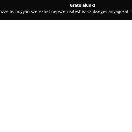
Gratulálunk!
rizze le, hogyan szerezhet népszerűsítéshez szükséges anyagokat, h
korációk - Kiskőrös
Gardenor Virág - Kert - Dekor
Egy cég:
A kiskőrösi Rákóczi Ferenc utc
ajándékboltként friss vágott v
kellékeket biztosít bő választé
készítésével foglalkozik különf
Mutass többet >>
esküvőre vagy megemlékezésre
Kiemelt szerepet kap az esküvői
tartozik – a menyasszonyi csok
teremdekorációkon át egészen a
magas színvonalú virágkötészett