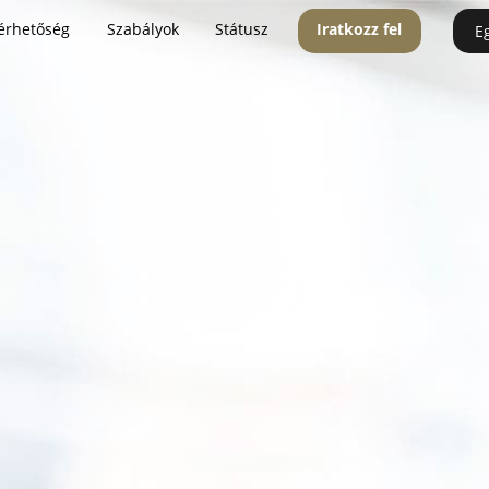
érhetőség
Szabályok
Státusz
Iratkozz fel
E