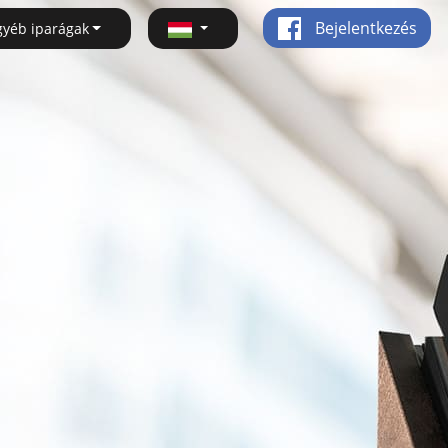
Bejelentkezés
gyéb iparágak