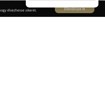
Ellenőrizze le
ogy élvezhesse sikerét.
sti Ady Endre út 57. alatt működik az
Art-Flóra
 óta a virágkedvelők kiszolgálására szakosodott.
emt, valamint gazdag kínálattal rendelkezik friss
yek és változatos virágkompozíciók terén. A
 figyelnek a minőségre és az esztétikumra, így
ldául születésnaphoz, névnaphoz, évfordulóhoz
lható a megfelelő virágajándék.
y rugalmasan kezeli az egyedi kívánságokat; ha a
 csokor, virág, kiegészítő vagy plüss, a csapat