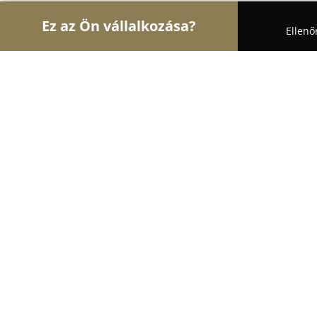
Ez az Ön vállalkozása?
Ellenő
Turul Virág
Virágüzletek, Virágküldés, Esküvői d
Art Flora Virágbolt
9.1
(35)
Budapest, Ady Endre út 57
Mutasd a telefonszámot