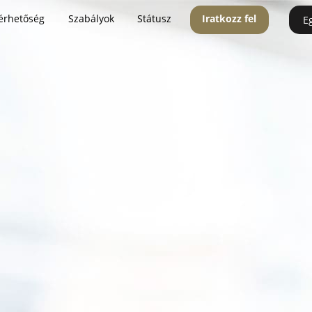
érhetőség
Szabályok
Státusz
Iratkozz fel
E