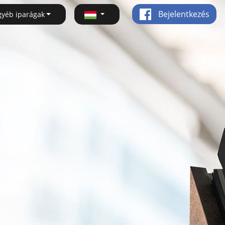
Bejelentkezés
gyéb iparágak