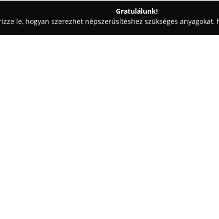
Gratulálunk!
rizze le, hogyan szerezhet népszerűsítéshez szükséges anyagokat, h
ekorációk - Budapest
Art Flora Virágbolt
Egy cég:
Budapest belvárosában, a Kispe
2002 Kft.
, amely már hosszú idő
Az üzlet barátságos légkört ter
vágott virágok, cserepes növén
Mutass többet >>
szakértő munkatársak kiemelten
minden ünnepi alkalomhoz, pé
vagy egyéb eseményhez megtalá
Az üzlet egyik fő erőssége, hog
kínálatban nincs meg a keresett