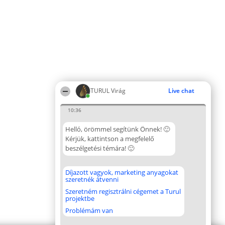
TURUL Virág
Live chat
10:36
Helló, örömmel segítünk Önnek! 🙂
Kérjük, kattintson a megfelelő
beszélgetési témára! 🙂
Díjazott vagyok, marketing anyagokat
szeretnék átvenni
Szeretném regisztrálni cégemet a Turul
projektbe
Problémám van