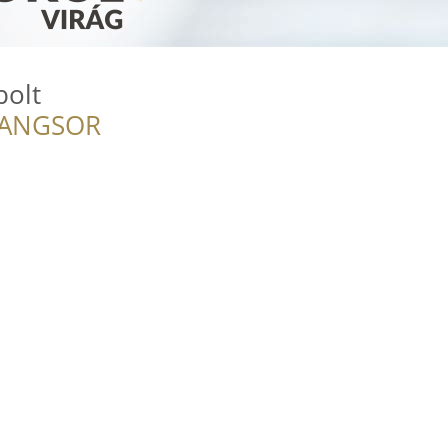
bolt
RANGSOR