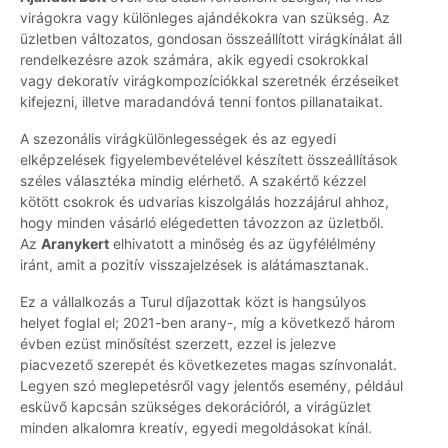
virágokra vagy különleges ajándékokra van szükség. Az
üzletben változatos, gondosan összeállított virágkínálat áll
rendelkezésre azok számára, akik egyedi csokrokkal
vagy dekoratív virágkompozíciókkal szeretnék érzéseiket
kifejezni, illetve maradandóvá tenni fontos pillanataikat.
A szezonális virágkülönlegességek és az egyedi
elképzelések figyelembevételével készített összeállítások
széles választéka mindig elérhető. A szakértő kézzel
kötött csokrok és udvarias kiszolgálás hozzájárul ahhoz,
hogy minden vásárló elégedetten távozzon az üzletből.
Az
Aranykert
elhivatott a minőség és az ügyfélélmény
iránt, amit a pozitív visszajelzések is alátámasztanak.
Ez a vállalkozás a Turul díjazottak közt is hangsúlyos
helyet foglal el; 2021-ben arany-, míg a következő három
évben ezüst minősítést szerzett, ezzel is jelezve
piacvezető szerepét és következetes magas színvonalát.
Legyen szó meglepetésről vagy jelentős esemény, például
esküvő kapcsán szükséges dekorációról, a virágüzlet
minden alkalomra kreatív, egyedi megoldásokat kínál.