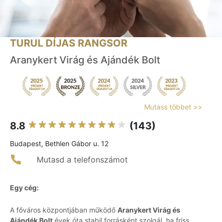
TURUL DÍJAS RANGSOR
Aranykert Virág és Ajándék Bolt
Mutass többet >>
8.8
(143)
Budapest, Bethlen Gábor u. 12
Mutasd a telefonszámot
Egy cég:
A főváros központjában működő
Aranykert Virág és
Ajándék Bolt
évek óta stabil forrásként szolgál, ha friss