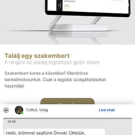
Találj egy szakembert
A rangsor az iparág legjobbjait gyűjti össze
Szakembert keres a közelébe? Ellenőrizze
keresőmotorunkat. Csak a legjobb szolgáltatásokat
használja!
Keresés
TURUL Virág
Live chat
23:56
Helló, örömmel segítünk Önnek! 🙂Kérjük,