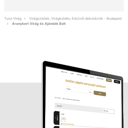
Turul Virág
Virágüzletek, Virágküldés, Esküvői dekorációk - Budapest
Aranykert Virág és Ajándék Bolt