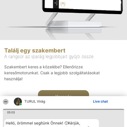
Találj egy szakembert
A rangsor az iparág legjobbjait gyűjti össze
Szakembert keres a közelébe? Ellenőrizze
keresőmotorunkat. Csak a legjobb szolgáltatásokat
használja!
Keresés
TURUL Virág
Live chat
05:03
Helló, örömmel segítünk Önnek! 🙂Kérjük,