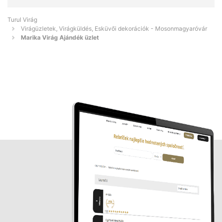
Turul Virág
Virágüzletek, Virágküldés, Esküvői dekorációk - Mosonmagyaróvár
Marika Virág Ajándék üzlet