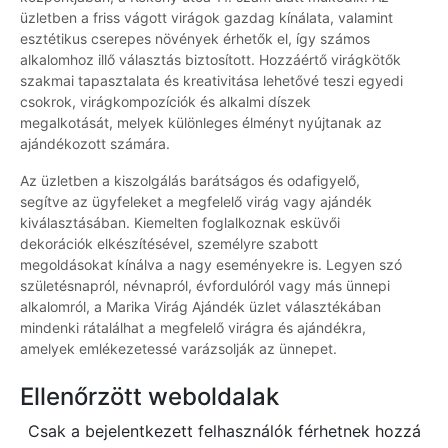
üzletben a friss vágott virágok gazdag kínálata, valamint
esztétikus cserepes növények érhetők el, így számos
alkalomhoz illő választás biztosított. Hozzáértő virágkötők
szakmai tapasztalata és kreativitása lehetővé teszi egyedi
csokrok, virágkompozíciók és alkalmi díszek
megalkotását, melyek különleges élményt nyújtanak az
ajándékozott számára.
Az üzletben a kiszolgálás barátságos és odafigyelő,
segítve az ügyfeleket a megfelelő virág vagy ajándék
kiválasztásában. Kiemelten foglalkoznak esküvői
dekorációk elkészítésével, személyre szabott
megoldásokat kínálva a nagy eseményekre is. Legyen szó
születésnapról, névnapról, évfordulóról vagy más ünnepi
alkalomról, a Marika Virág Ajándék üzlet választékában
mindenki rátalálhat a megfelelő virágra és ajándékra,
amelyek emlékezetessé varázsolják az ünnepet.
Ellenőrzött weboldalak
Csak a bejelentkezett felhasználók férhetnek hozzá