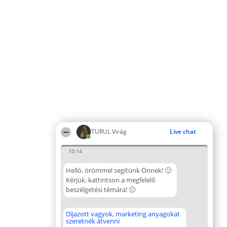
TURUL Virág
Live chat
10:14
Helló, örömmel segítünk Önnek! 🙂
Kérjük, kattintson a megfelelő
beszélgetési témára! 🙂
Díjazott vagyok, marketing anyagokat
szeretnék átvenni