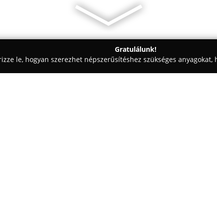
Gratulálunk!
rizze le, hogyan szerezhet népszerűsítéshez szükséges anyagokat, h
dekorációk - Hajdúböszörmény
MANÓ VIRÁG ÉS DEKOR
Egy cég:
Manó Virág és Dekor
Hajdúbösz
dekoráció iránt érdeklődők szé
virágüzletként, hanem kreatív 
szépsége és az egyedi dizájn ö
Mutass többet >>
vágott virágok, válogatott cser
ajándéktárgyak, melyek kiválas