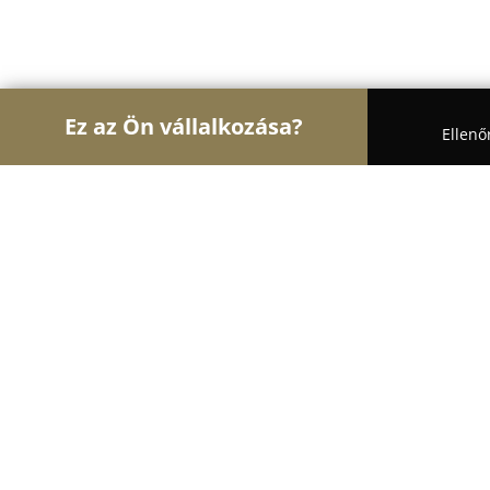
Ez az Ön vállalkozása?
Ellenő
Turul Virág
Virágüzletek, Virágküldés, Esküvői 
MANÓ VIRÁG ÉS DEKOR
8.4
(20)