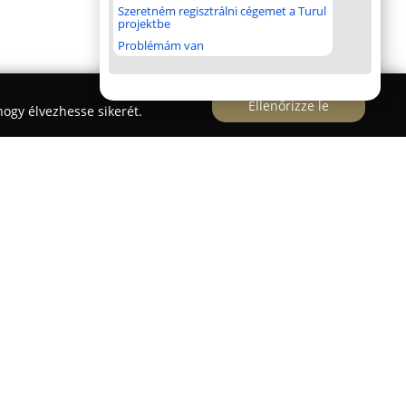
Szeretném regisztrálni cégemet a Turul
projektbe
Problémám van
Ellenőrizze le
ogy élvezhesse sikerét.
örmény központjában működik, ahol a virág és
les választékkal találkozhatnak. Az üzlet nemcsak
műhelyként is funkcionál, ahol a természet
tvöződik. Termékkínálatuk közé tartoznak friss
epes növények, valamint különleges
ztásánál nagy hangsúlyt fektetnek a frissességre