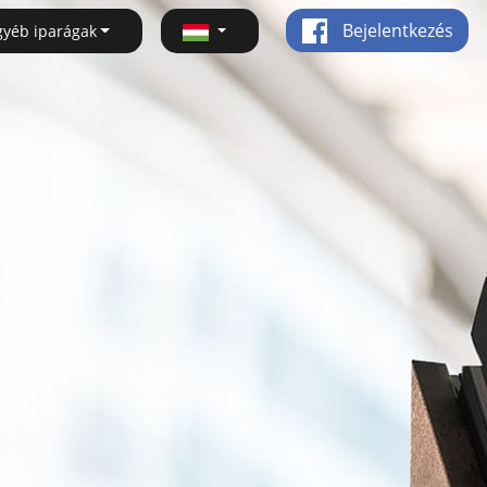
Bejelentkezés
gyéb iparágak