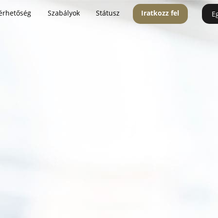
érhetőség
Szabályok
Státusz
Iratkozz fel
E