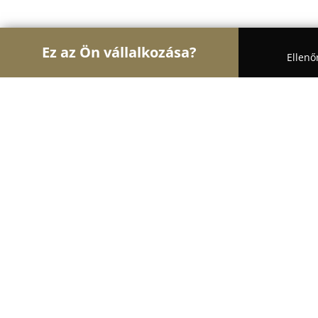
Ez az Ön vállalkozása?
Ellenő
Turul Virág
Virágüzletek, Virágküldés, Esküvői de
Lili viràg üzlet és dekoráció
8.5
(17)
Iszkaszentgyörgy, Petőfi Sándor utca 68 B