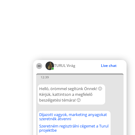
TURUL Virág
Live chat
12:39
Helló, örömmel segítünk Önnek! 🙂
Kérjük, kattintson a megfelelő
beszélgetési témára! 🙂
Díjazott vagyok, marketing anyagokat
szeretnék átvenni
Szeretném regisztrálni cégemet a Turul
projektbe