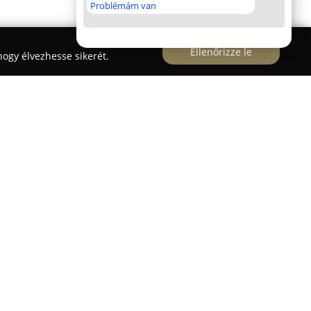
Problémám van
Ellenőrizze le
ogy élvezhesse sikerét.
 üzlet és dekoráció
széles kínálatot biztosít friss
kból, ahol a klasszikus elegancia és a modern
 Szolgáltatásaik túlmutatnak a megszokott
ide tartozik a professzionális virágküldés,
szabott dekorációk gondos elkészítése, amelyek
lnek és felejthetetlenné tesznek.
szerzett a virágkötészet területén, amit a kiváló