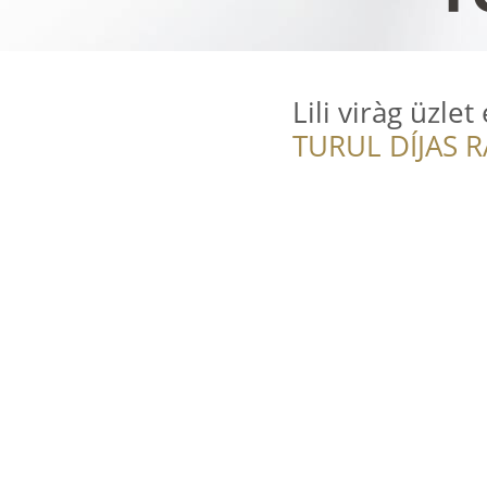
Lili viràg üzle
TURUL DÍJAS 