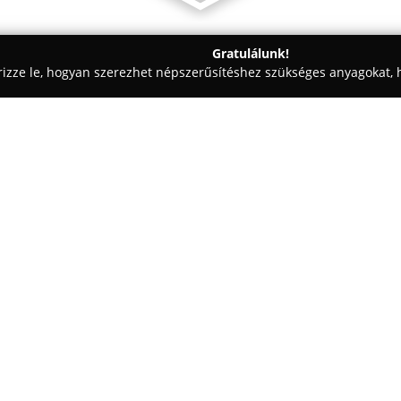
Gratulálunk!
rizze le, hogyan szerezhet népszerűsítéshez szükséges anyagokat, h
korációk - Fejér
Lili viràg üzlet és dekoráció
Egy cég:
Az iszkaszentgyörgyi
Lili virág
virágokból és kreatív dekoráció
trendek egyaránt megjelennek.
virágüzleti termékek kínálatán; 
Mutass többet >>
valamint az egyedi, esküvőkre 
minden jelentős alkalmat kieme
A vállalkozás jelentős hírnevet 