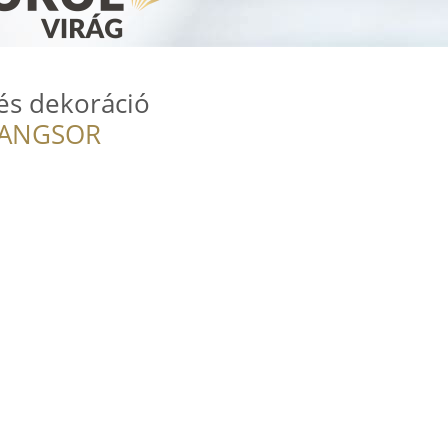
t és dekoráció
RANGSOR