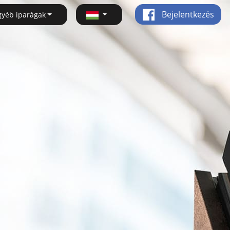
Bejelentkezés
gyéb iparágak