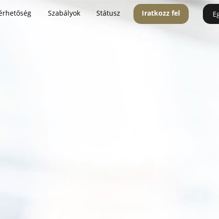
érhetőség
Szabályok
Státusz
Iratkozz fel
E