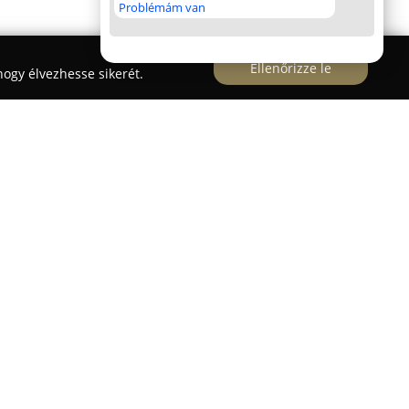
Problémám van
Ellenőrizze le
ogy élvezhesse sikerét.
város központjában működik, ahol a friss és
s szolgáltatásokkal egészülnek ki. Ez a virágüzlet
 szolgálja ki a helyi lakosokat és a környező
különféle alkalmak megünneplésében.
al készíti virágcsokrait és dekorációit, hogy
rát kapjon. A kínálatukban megtalálhatók a
összeállított csokrok, kompozíciók, valamint egyedi