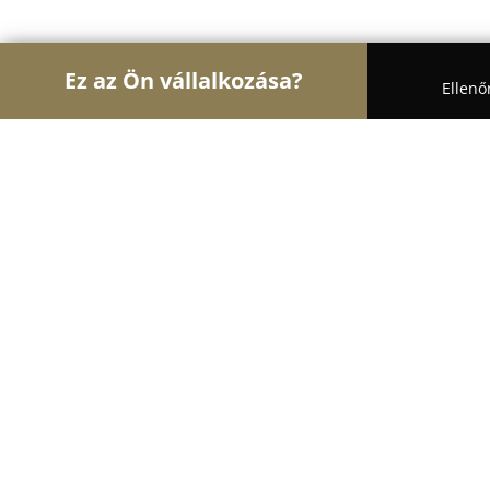
Ez az Ön vállalkozása?
Ellenő
Turul Virág
Virágüzletek, Virágküldés, Esküvői d
Amarilisz Virág-Ajándék
8.5
(6)
Nagyléta, Teleki u. 2