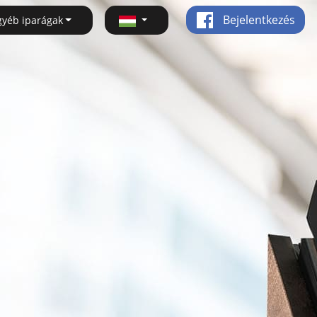
Bejelentkezés
gyéb iparágak