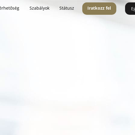
érhetőség
Szabályok
Státusz
Iratkozz fel
E