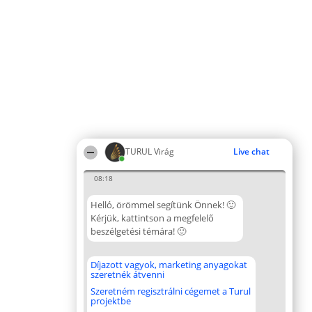
TURUL Virág
Live chat
08:18
Helló, örömmel segítünk Önnek! 🙂
Kérjük, kattintson a megfelelő
beszélgetési témára! 🙂
Díjazott vagyok, marketing anyagokat
szeretnék átvenni
Szeretném regisztrálni cégemet a Turul
projektbe