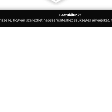
Gratulálunk!
rizze le, hogyan szerezhet népszerűsítéshez szükséges anyagokat, h
ekorációk - Hajdú-Bihar
Amarilisz Virág-Ajándék
Egy cég:
Amarilisz Virág Vámospércs
a 
gyönyörű virágok professzionáli
évek óta megbízható partnerként
településeket, segítve őket a 
Mutass többet >>
A szaküzlet kézműves pontosságg
minden esemény méltó atmoszfé
friss vágott virágok, gondosan 