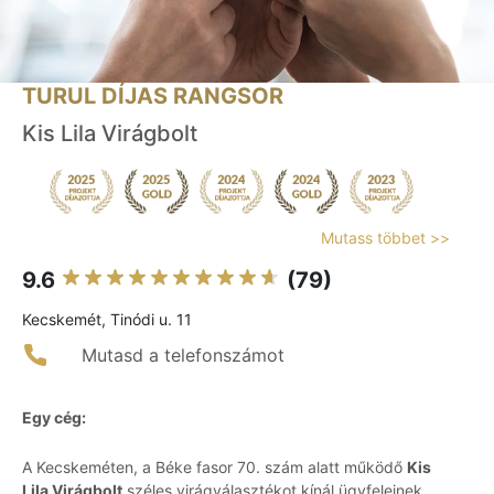
TURUL DÍJAS RANGSOR
Kis Lila Virágbolt
Mutass többet >>
9.6
(79)
Kecskemét, Tinódi u. 11
Mutasd a telefonszámot
Egy cég:
A Kecskeméten, a Béke fasor 70. szám alatt működő
Kis
Lila Virágbolt
széles virágválasztékot kínál ügyfeleinek.