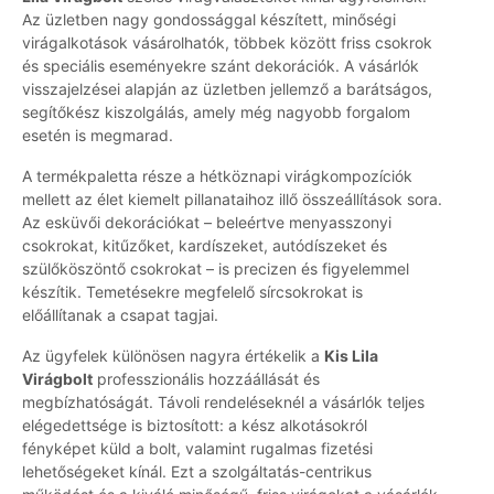
Az üzletben nagy gondossággal készített, minőségi
virágalkotások vásárolhatók, többek között friss csokrok
és speciális eseményekre szánt dekorációk. A vásárlók
visszajelzései alapján az üzletben jellemző a barátságos,
segítőkész kiszolgálás, amely még nagyobb forgalom
esetén is megmarad.
A termékpaletta része a hétköznapi virágkompozíciók
mellett az élet kiemelt pillanataihoz illő összeállítások sora.
Az esküvői dekorációkat – beleértve menyasszonyi
csokrokat, kitűzőket, kardíszeket, autódíszeket és
szülőköszöntő csokrokat – is precizen és figyelemmel
készítik. Temetésekre megfelelő sírcsokrokat is
előállítanak a csapat tagjai.
Az ügyfelek különösen nagyra értékelik a
Kis Lila
Virágbolt
professzionális hozzáállását és
megbízhatóságát. Távoli rendeléseknél a vásárlók teljes
elégedettsége is biztosított: a kész alkotásokról
fényképet küld a bolt, valamint rugalmas fizetési
lehetőségeket kínál. Ezt a szolgáltatás-centrikus