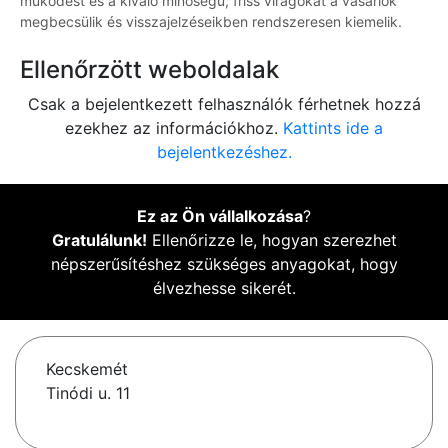
működést és a kiváló minőségű, friss virágokat a vásárlók
megbecsülik és visszajelzéseikben rendszeresen kiemelik.
Ellenőrzött weboldalak
Csak a bejelentkezett felhasználók férhetnek hozzá
ezekhez az információkhoz.
Kattints ide a
bejelentkezéshez.
Ez az Ön vállalkozása
?
Gratulálunk!
Ellenőrizze le, hogyan szerezhet
népszerűsítéshez szükséges anyagokat, hogy
élvezhesse sikerét.
Kecskemét
Tinódi u. 11