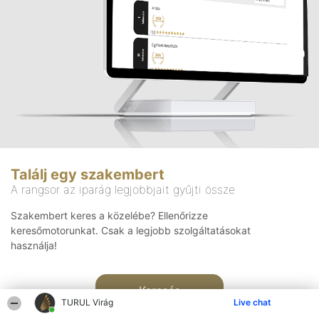
Találj egy szakembert
A rangsor az iparág legjobbjait gyűjti össze
Szakembert keres a közelébe? Ellenőrizze
keresőmotorunkat. Csak a legjobb szolgáltatásokat
használja!
Keresés
TURUL Virág
Live chat