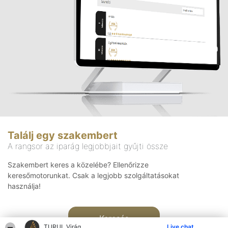
Találj egy szakembert
A rangsor az iparág legjobbjait gyűjti össze
Szakembert keres a közelébe? Ellenőrizze
keresőmotorunkat. Csak a legjobb szolgáltatásokat
használja!
Keresés
TURUL Virág
Live chat