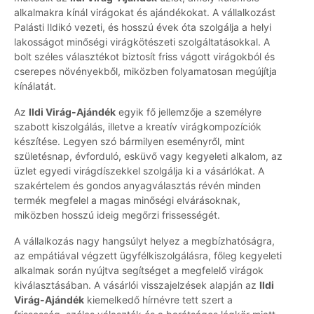
alkalmakra kínál virágokat és ajándékokat. A vállalkozást
Palásti Ildikó vezeti, és hosszú évek óta szolgálja a helyi
lakosságot minőségi virágkötészeti szolgáltatásokkal. A
bolt széles választékot biztosít friss vágott virágokból és
cserepes növényekből, miközben folyamatosan megújítja
kínálatát.
Az
Ildi Virág-Ajándék
egyik fő jellemzője a személyre
szabott kiszolgálás, illetve a kreatív virágkompozíciók
készítése. Legyen szó bármilyen eseményről, mint
születésnap, évforduló, esküvő vagy kegyeleti alkalom, az
üzlet egyedi virágdíszekkel szolgálja ki a vásárlókat. A
szakértelem és gondos anyagválasztás révén minden
termék megfelel a magas minőségi elvárásoknak,
miközben hosszú ideig megőrzi frissességét.
A vállalkozás nagy hangsúlyt helyez a megbízhatóságra,
az empátiával végzett ügyfélkiszolgálásra, főleg kegyeleti
alkalmak során nyújtva segítséget a megfelelő virágok
kiválasztásában. A vásárlói visszajelzések alapján az
Ildi
Virág-Ajándék
kiemelkedő hírnévre tett szert a