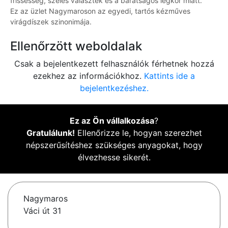
frissesség, széles választék és a barátságos légkör miatt.
Ez az üzlet Nagymaroson az egyedi, tartós kézműves
virágdíszek szinonimája.
Ellenőrzött weboldalak
Csak a bejelentkezett felhasználók férhetnek hozzá
ezekhez az információkhoz.
Kattints ide a
bejelentkezéshez.
Ez az Ön vállalkozása
?
Gratulálunk!
Ellenőrizze le, hogyan szerezhet
népszerűsítéshez szükséges anyagokat, hogy
élvezhesse sikerét.
Nagymaros
Váci út 31