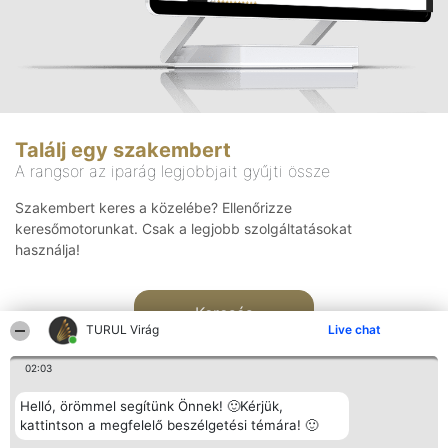
Találj egy szakembert
A rangsor az iparág legjobbjait gyűjti össze
Szakembert keres a közelébe? Ellenőrizze
keresőmotorunkat. Csak a legjobb szolgáltatásokat
használja!
Keresés
TURUL Virág
Live chat
02:03
Helló, örömmel segítünk Önnek! 🙂Kérjük,
kattintson a megfelelő beszélgetési témára! 🙂