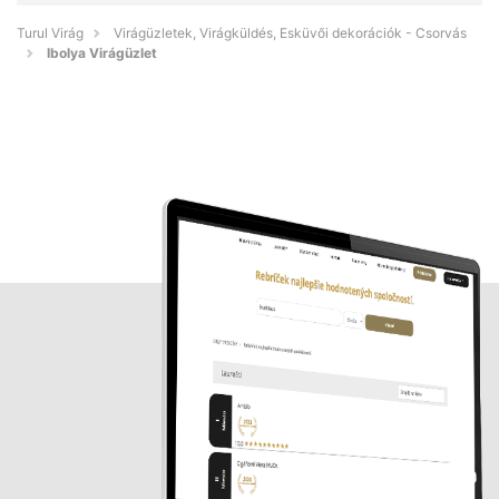
Turul Virág
Virágüzletek, Virágküldés, Esküvői dekorációk - Csorvás
Ibolya Virágüzlet