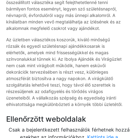
összeállított választéka segít felejthetetlenné tenni
bármilyen fontos eseményt, legyen szó születésnapról,
névnapról, évfordulóról vagy más ünnepi alkalomról. A
kínálatban minden vevő megtalálhatja az ízlésének és az
alkalomnak megfelelő csokrot vagy ajándékot.
Az üzletben választékos koszorúk, kiváló minőségű
rózsák és egyedi születésnapi ajándékkosarak is
elérhetők, amelyek mind frissességükkel és magas
színvonalukkal tűnnek ki. Az Ibolya Ajándék és Virágüzlet
nem csak mint virágbolt működik, hanem esküvői
dekorációk tervezésében is részt vesz, különleges
atmoszférát biztosítva a nagy napokon. A virágküldő
szolgáltatás lehetővé teszi, hogy távol élő szerettek is
részesüljenek az odafigyelés és törődés virágos
üzeneteiből. A vállalkozás szépség és egyediség iránti
elhivatottsága megkülönbözteti a környék többi üzletétől.
Ellenőrzött weboldalak
Csak a bejelentkezett felhasználók férhetnek hozzá
ezekhez az információkhoz.
Kattints ide a