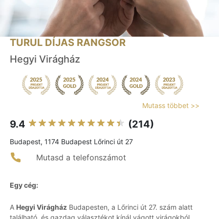
TURUL DÍJAS RANGSOR
Hegyi Virágház
Mutass többet >>
9.4
(214)
Budapest, 1174 Budapest Lőrinci út 27
Mutasd a telefonszámot
Egy cég:
A
Hegyi Virágház
Budapesten, a Lőrinci út 27. szám alatt
található, és gazdag választékot kínál vágott virágokból,