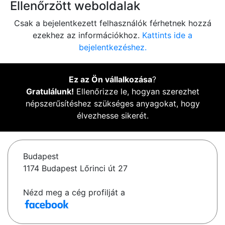
Ellenőrzött weboldalak
Csak a bejelentkezett felhasználók férhetnek hozzá
ezekhez az információkhoz.
Kattints ide a
bejelentkezéshez.
Ez az Ön vállalkozása
?
Gratulálunk!
Ellenőrizze le, hogyan szerezhet
népszerűsítéshez szükséges anyagokat, hogy
élvezhesse sikerét.
Budapest
1174 Budapest Lőrinci út 27
Nézd meg a cég profilját a