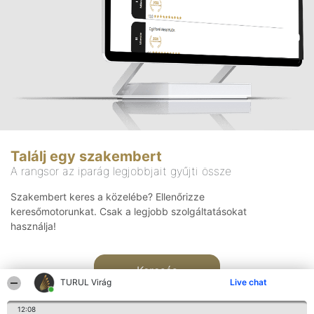
Találj egy szakembert
A rangsor az iparág legjobbjait gyűjti össze
Szakembert keres a közelébe? Ellenőrizze
keresőmotorunkat. Csak a legjobb szolgáltatásokat
használja!
Keresés
TURUL Virág
Live chat
12:08