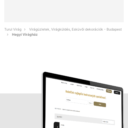
Turul Virág
Virágüzletek, Virágküldés, Esküvői dekorációk - Budapest
Hegyi Virágház