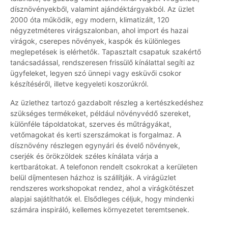
dísznövényekből, valamint ajándéktárgyakból. Az üzlet
2000 óta működik, egy modern, klimatizált, 120
négyzetméteres virágszalonban, ahol import és hazai
virágok, cserepes növények, kaspók és különleges
meglepetések is elérhetők. Tapasztalt csapatuk szakértő
tanácsadással, rendszeresen frissülő kínálattal segíti az
ügyfeleket, legyen szó ünnepi vagy esküvői csokor
készítéséről, illetve kegyeleti koszorúkról.
Az üzlethez tartozó gazdabolt részleg a kertészkedéshez
szükséges termékeket, például növényvédő szereket,
különféle tápoldatokat, szerves és műtrágyákat,
vetőmagokat és kerti szerszámokat is forgalmaz. A
dísznövény részlegen egynyári és évelő növények,
cserjék és örökzöldek széles kínálata várja a
kertbarátokat. A telefonon rendelt csokrokat a kerületen
belül díjmentesen házhoz is szállítják. A virágüzlet
rendszeres workshopokat rendez, ahol a virágkötészet
alapjai sajátíthatók el. Elsődleges céljuk, hogy mindenki
számára inspiráló, kellemes környezetet teremtsenek.