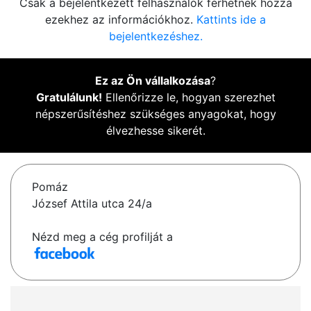
Csak a bejelentkezett felhasználók férhetnek hozzá
ezekhez az információkhoz.
Kattints ide a
bejelentkezéshez.
Ez az Ön vállalkozása
?
Gratulálunk!
Ellenőrizze le, hogyan szerezhet
népszerűsítéshez szükséges anyagokat, hogy
élvezhesse sikerét.
Pomáz
József Attila utca 24/a
Nézd meg a cég profilját a