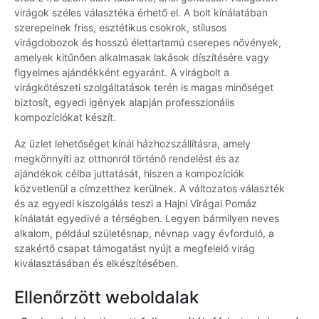
virágok széles választéka érhető el. A bolt kínálatában
szerepelnek friss, esztétikus csokrok, stílusos
virágdobozok és hosszú élettartamú cserepes növények,
amelyek kitűnően alkalmasak lakások díszítésére vagy
figyelmes ajándékként egyaránt. A virágbolt a
virágkötészeti szolgáltatások terén is magas minőséget
biztosít, egyedi igények alapján professzionális
kompozíciókat készít.
Az üzlet lehetőséget kínál házhozszállításra, amely
megkönnyíti az otthonról történő rendelést és az
ajándékok célba juttatását, hiszen a kompozíciók
közvetlenül a címzetthez kerülnek. A változatos választék
és az egyedi kiszolgálás teszi a Hajni Virágai Pomáz
kínálatát egyedivé a térségben. Legyen bármilyen neves
alkalom, például születésnap, névnap vagy évforduló, a
szakértő csapat támogatást nyújt a megfelelő virág
kiválasztásában és elkészítésében.
Ellenőrzött weboldalak