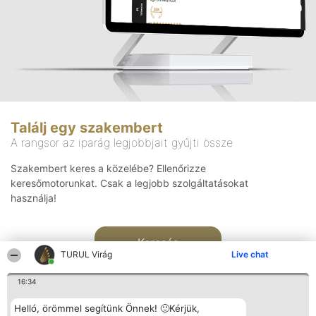
Találj egy szakembert
A rangsor az iparág legjobbjait gyűjti össze
Szakembert keres a közelébe? Ellenőrizze
keresőmotorunkat. Csak a legjobb szolgáltatásokat
használja!
Keresés
TURUL Virág
Live chat
16:34
Helló, örömmel segítünk Önnek! 🙂Kérjük,