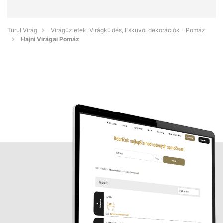
Turul Virág
Virágüzletek, Virágküldés, Esküvői dekorációk - Pomáz
Hajni Virágai Pomáz