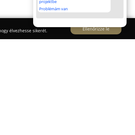
projektbe
Problémám van
Ellenőrizze le
ogy élvezhesse sikerét.
űködő
Frézia Virágbolt
a hagyománytiszteletet
 így egyedülálló atmoszférát teremt a
kozás kiemelten törekszik arra, hogy mindig friss,
vényeket kínáljon, az ügyfelek teljes
kértő munkatársai szívesen nyújtanak tanácsot a
 a hosszabb élettartamot.