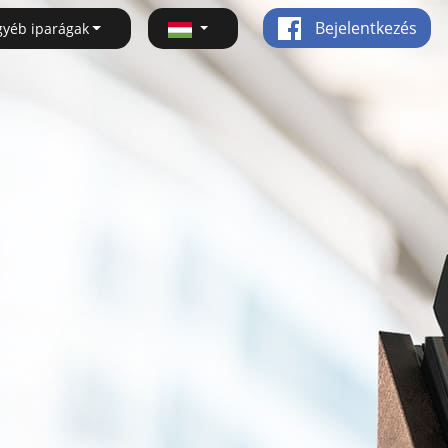
Bejelentkezés
gyéb iparágak