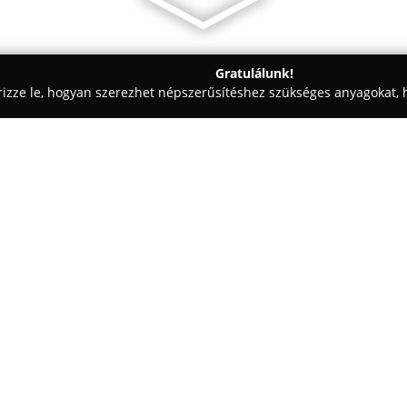
Gratulálunk!
rizze le, hogyan szerezhet népszerűsítéshez szükséges anyagokat, h
korációk - Lenti
Frézia Virágbolt
Egy cég:
A Lenti város központjában m
modern virágkötészettel ötvözi,
virágkedvelők számára. A vállal
kiváló minőségű virágokat és nö
Mutass többet >>
elégedettségére törekedve. Sza
növényápolás terén, támogatva