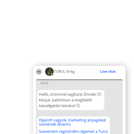
TURUL Virág
Live chat
22:22
Helló, örömmel segítünk Önnek! 🙂
Kérjük, kattintson a megfelelő
beszélgetési témára! 🙂
Díjazott vagyok, marketing anyagokat
szeretnék átvenni
Szeretném regisztrálni cégemet a Turul