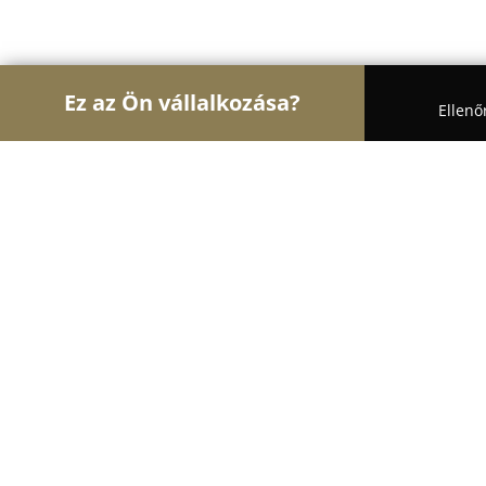
Ez az Ön vállalkozása?
Ellenő
Turul Virág
Virágüzletek, Virágküldés, Esküvői de
Frézia Virágbolt
9.1
(27)