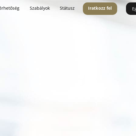
érhetőség
Szabályok
Státusz
Iratkozz fel
E