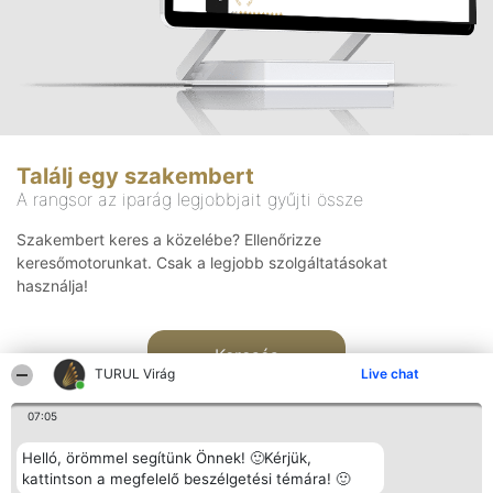
Találj egy szakembert
A rangsor az iparág legjobbjait gyűjti össze
Szakembert keres a közelébe? Ellenőrizze
keresőmotorunkat. Csak a legjobb szolgáltatásokat
használja!
Keresés
TURUL Virág
Live chat
07:05
Helló, örömmel segítünk Önnek! 🙂Kérjük,
kattintson a megfelelő beszélgetési témára! 🙂