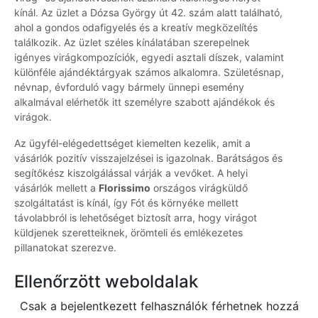
kínál. Az üzlet a Dózsa György út 42. szám alatt található,
ahol a gondos odafigyelés és a kreatív megközelítés
találkozik. Az üzlet széles kínálatában szerepelnek
igényes virágkompozíciók, egyedi asztali díszek, valamint
különféle ajándéktárgyak számos alkalomra. Születésnap,
névnap, évforduló vagy bármely ünnepi esemény
alkalmával elérhetők itt személyre szabott ajándékok és
virágok.
Az ügyfél-elégedettséget kiemelten kezelik, amit a
vásárlók pozitív visszajelzései is igazolnak. Barátságos és
segítőkész kiszolgálással várják a vevőket. A helyi
vásárlók mellett a
Florissimo
országos virágküldő
szolgáltatást is kínál, így Fót és környéke mellett
távolabbról is lehetőséget biztosít arra, hogy virágot
küldjenek szeretteiknek, örömteli és emlékezetes
pillanatokat szerezve.
Ellenőrzött weboldalak
Csak a bejelentkezett felhasználók férhetnek hozzá