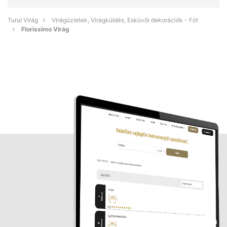
Turul Virág
Virágüzletek, Virágküldés, Esküvői dekorációk - Fót
Florissimo Virág