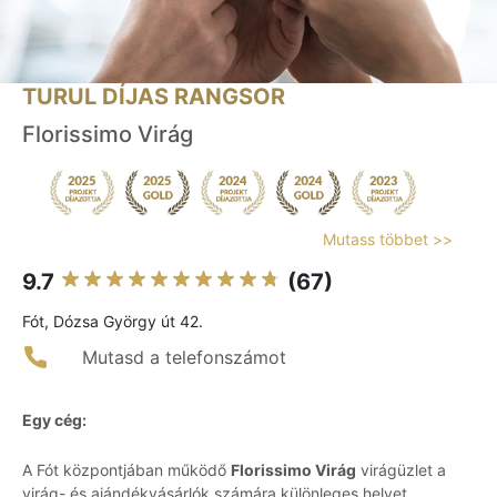
TURUL DÍJAS RANGSOR
Florissimo Virág
Mutass többet >>
9.7
(67)
Fót, Dózsa György út 42.
Mutasd a telefonszámot
Egy cég:
A Fót központjában működő
Florissimo Virág
virágüzlet a
virág- és ajándékvásárlók számára különleges helyet