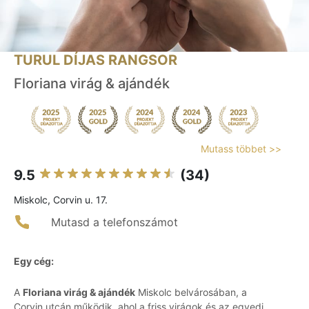
TURUL DÍJAS RANGSOR
Floriana virág & ajándék
Mutass többet >>
9.5
(34)
Miskolc, Corvin u. 17.
Mutasd a telefonszámot
Egy cég:
A
Floriana virág & ajándék
Miskolc belvárosában, a
Corvin utcán működik, ahol a friss virágok és az egyedi