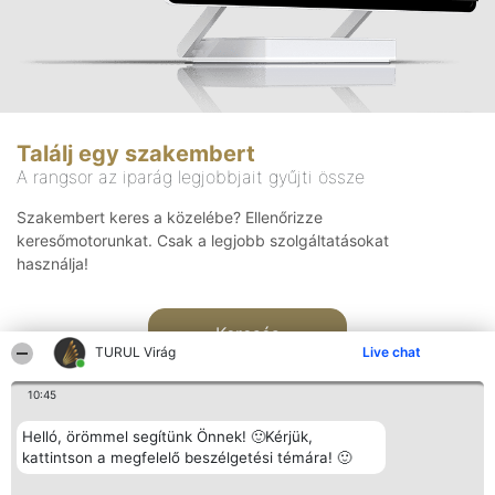
Találj egy szakembert
A rangsor az iparág legjobbjait gyűjti össze
Szakembert keres a közelébe? Ellenőrizze
keresőmotorunkat. Csak a legjobb szolgáltatásokat
használja!
Keresés
TURUL Virág
Live chat
10:45
Helló, örömmel segítünk Önnek! 🙂Kérjük,
kattintson a megfelelő beszélgetési témára! 🙂