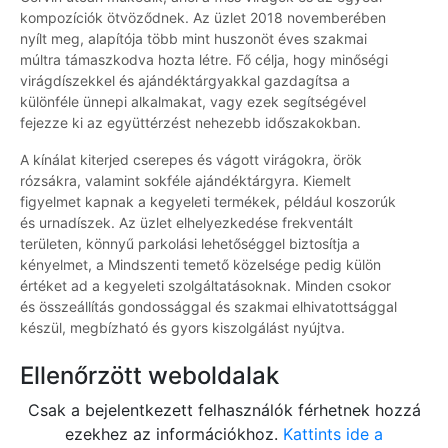
kompozíciók ötvöződnek. Az üzlet 2018 novemberében
nyílt meg, alapítója több mint huszonöt éves szakmai
múltra támaszkodva hozta létre. Fő célja, hogy minőségi
virágdíszekkel és ajándéktárgyakkal gazdagítsa a
különféle ünnepi alkalmakat, vagy ezek segítségével
fejezze ki az együttérzést nehezebb időszakokban.
A kínálat kiterjed cserepes és vágott virágokra, örök
rózsákra, valamint sokféle ajándéktárgyra. Kiemelt
figyelmet kapnak a kegyeleti termékek, például koszorúk
és urnadíszek. Az üzlet elhelyezkedése frekventált
területen, könnyű parkolási lehetőséggel biztosítja a
kényelmet, a Mindszenti temető közelsége pedig külön
értéket ad a kegyeleti szolgáltatásoknak. Minden csokor
és összeállítás gondossággal és szakmai elhivatottsággal
készül, megbízható és gyors kiszolgálást nyújtva.
Ellenőrzött weboldalak
Csak a bejelentkezett felhasználók férhetnek hozzá
ezekhez az információkhoz.
Kattints ide a