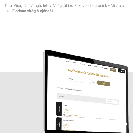
Turul Virág
Virágüzletek, Virágküldés, Esküvői dekorációk - Miskolc
Floriana virág & ajándék