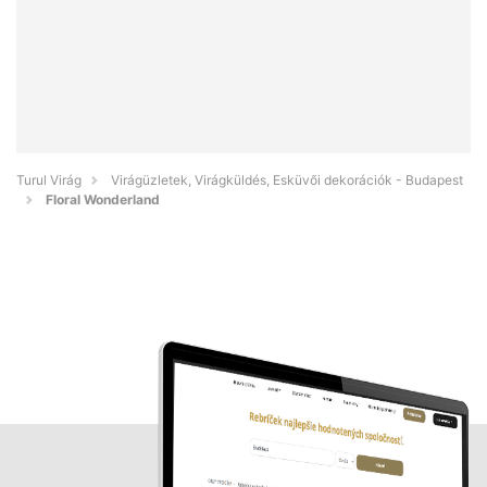
Turul Virág
Virágüzletek, Virágküldés, Esküvői dekorációk - Budapest
Floral Wonderland