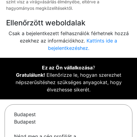
színt visz a virágvásárlás élményébe, eltérve a
hagyományos megközelítésektől.
Ellenőrzött weboldalak
Csak a bejelentkezett felhasználók férhetnek hozzá
ezekhez az információkhoz.
Kattints ide a
bejelentkezéshez.
Ez az Ön vállalkozása
?
Gratulálunk!
Ellenőrizze le, hogyan szerezhet
népszerűsítéshez szükséges anyagokat, hogy
élvezhesse sikerét.
Budapest
Budapest
Nézd meg a cég profilját a