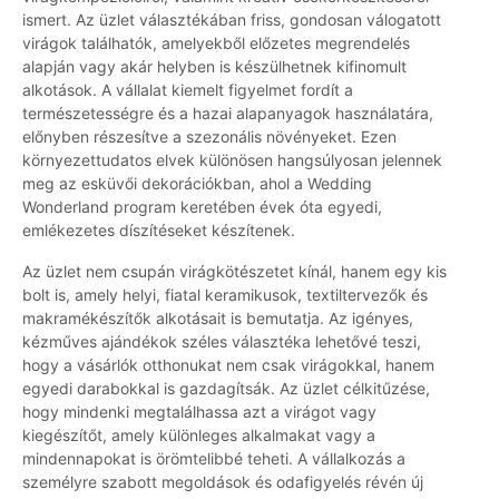
ismert. Az üzlet választékában friss, gondosan válogatott
virágok találhatók, amelyekből előzetes megrendelés
alapján vagy akár helyben is készülhetnek kifinomult
alkotások. A vállalat kiemelt figyelmet fordít a
természetességre és a hazai alapanyagok használatára,
előnyben részesítve a szezonális növényeket. Ezen
környezettudatos elvek különösen hangsúlyosan jelennek
meg az esküvői dekorációkban, ahol a Wedding
Wonderland program keretében évek óta egyedi,
emlékezetes díszítéseket készítenek.
Az üzlet nem csupán virágkötészetet kínál, hanem egy kis
bolt is, amely helyi, fiatal keramikusok, textiltervezők és
makramékészítők alkotásait is bemutatja. Az igényes,
kézműves ajándékok széles választéka lehetővé teszi,
hogy a vásárlók otthonukat nem csak virágokkal, hanem
egyedi darabokkal is gazdagítsák. Az üzlet célkitűzése,
hogy mindenki megtalálhassa azt a virágot vagy
kiegészítőt, amely különleges alkalmakat vagy a
mindennapokat is örömtelibbé teheti. A vállalkozás a
személyre szabott megoldások és odafigyelés révén új