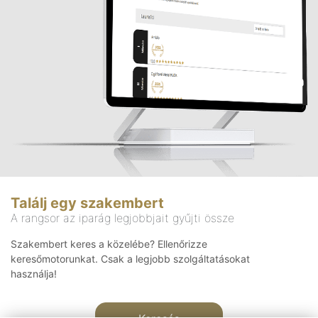
Találj egy szakembert
A rangsor az iparág legjobbjait gyűjti össze
Szakembert keres a közelébe? Ellenőrizze
keresőmotorunkat. Csak a legjobb szolgáltatásokat
használja!