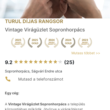
TURUL DÍJAS RANGSOR
Vintage Virágüzlet Sopronhorpács
Mutass többet >>
9.2
(25)
Sopronhorpács, Ságvári Endre utca
Mutasd a telefonszámot
Egy cég:
A
Vintage Virágüzlet Sopronhorpács
a település
központjában működik, ötvözve a virágkötészet