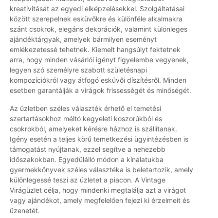
kreativitását az egyedi elképzelésekkel. Szolgáltatásai
között szerepelnek esküvőkre és különféle alkalmakra
szánt csokrok, elegáns dekorációk, valamint különleges
ajándéktárgyak, amelyek bármilyen eseményt
emlékezetessé tehetnek. Kiemelt hangsúlyt fektetnek
arra, hogy minden vásárlói igényt figyelembe vegyenek,
legyen szó személyre szabott születésnapi
kompozíciókról vagy átfogó esküvői díszítésről. Minden
esetben garantálják a virágok frissességét és minőségét.
Az üzletben széles választék érhető el temetési
szertartásokhoz méltó kegyeleti koszorúkból és
csokrokból, amelyeket kérésre házhoz is szállítanak.
Igény esetén a teljes körű temetkezési ügyintézésben is
támogatást nyújtanak, ezzel segítve a nehezebb
időszakokban. Egyedülálló módon a kínálatukba
gyermekkönyvek széles választéka is beletartozik, amely
különlegessé teszi az üzletet a piacon. A Vintage
Virágüzlet célja, hogy mindenki megtalálja azt a virágot
vagy ajándékot, amely megfelelően fejezi ki érzelmeit és
üzenetét.