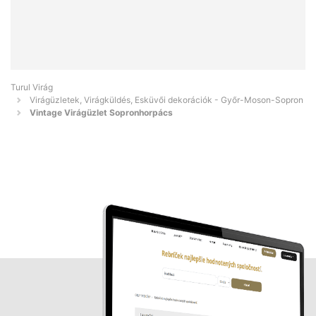
Turul Virág
Virágüzletek, Virágküldés, Esküvői dekorációk - Győr-Moson-Sopron
Vintage Virágüzlet Sopronhorpács