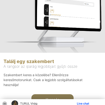
Találj egy szakembert
A rangsor az iparág legjobbjait gyűjti össze
Szakembert keres a közelébe? Ellenőrizze
keresőmotorunkat. Csak a legjobb szolgáltatásokat
használja!
Keresés
TURUL Virág
Live chat