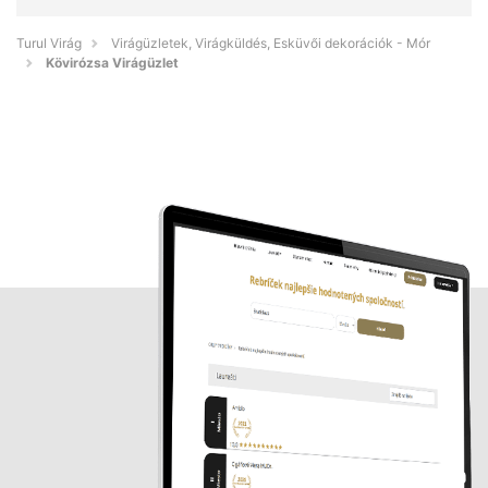
Turul Virág
Virágüzletek, Virágküldés, Esküvői dekorációk - Mór
Kövirózsa Virágüzlet