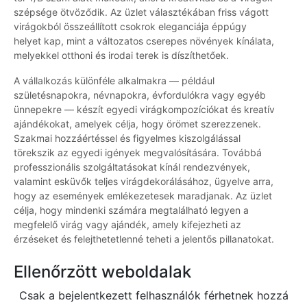
szépsége ötvöződik. Az üzlet választékában friss vágott
virágokból összeállított csokrok eleganciája éppúgy
helyet kap, mint a változatos cserepes növények kínálata,
melyekkel otthoni és irodai terek is díszíthetőek.
A vállalkozás különféle alkalmakra — például
születésnapokra, névnapokra, évfordulókra vagy egyéb
ünnepekre — készít egyedi virágkompozíciókat és kreatív
ajándékokat, amelyek célja, hogy örömet szerezzenek.
Szakmai hozzáértéssel és figyelmes kiszolgálással
törekszik az egyedi igények megvalósítására. Továbbá
professzionális szolgáltatásokat kínál rendezvények,
valamint esküvők teljes virágdekorálásához, ügyelve arra,
hogy az események emlékezetesek maradjanak. Az üzlet
célja, hogy mindenki számára megtalálható legyen a
megfelelő virág vagy ajándék, amely kifejezheti az
érzéseket és felejthetetlenné teheti a jelentős pillanatokat.
Ellenőrzött weboldalak
Csak a bejelentkezett felhasználók férhetnek hozzá