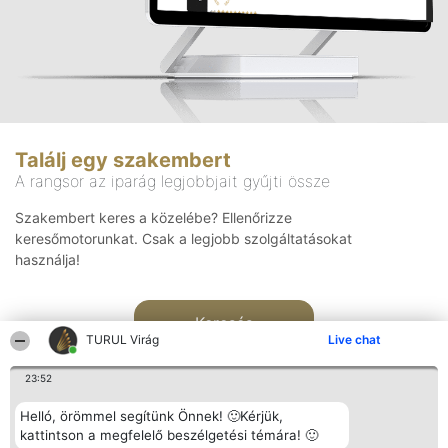
Találj egy szakembert
A rangsor az iparág legjobbjait gyűjti össze
Szakembert keres a közelébe? Ellenőrizze
keresőmotorunkat. Csak a legjobb szolgáltatásokat
használja!
Keresés
TURUL Virág
Live chat
23:52
Helló, örömmel segítünk Önnek! 🙂Kérjük,
kattintson a megfelelő beszélgetési témára! 🙂