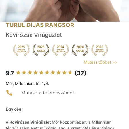
TURUL DÍJAS RANGSOR
Kövirózsa Virágüzlet
Mutass többet >>
9.7
(37)
Mór, Millennium tér 1/B.
Mutasd a telefonszámot
Egy cég:
A
Kövirózsa Virágüzlet
Mór központjában, a Millennium
tér 1/B szám alatt működik, ahol a kreativitás és a virágok