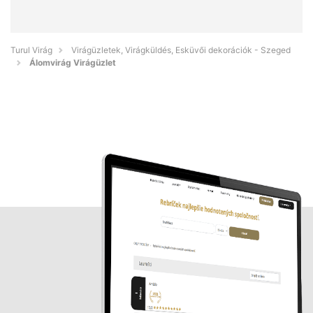
Turul Virág
Virágüzletek, Virágküldés, Esküvői dekorációk - Szeged
Álomvirág Virágüzlet