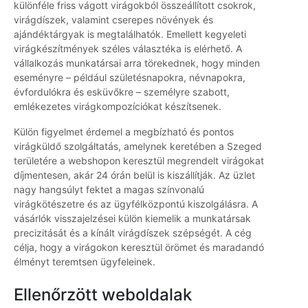
különféle friss vágott virágokból összeállított csokrok,
virágdíszek, valamint cserepes növények és
ajándéktárgyak is megtalálhatók. Emellett kegyeleti
virágkészítmények széles választéka is elérhető. A
vállalkozás munkatársai arra törekednek, hogy minden
eseményre – például születésnapokra, névnapokra,
évfordulókra és esküvőkre – személyre szabott,
emlékezetes virágkompozíciókat készítsenek.
Külön figyelmet érdemel a megbízható és pontos
virágküldő szolgáltatás, amelynek keretében a Szeged
területére a webshopon keresztül megrendelt virágokat
díjmentesen, akár 24 órán belül is kiszállítják. Az üzlet
nagy hangsúlyt fektet a magas színvonalú
virágkötészetre és az ügyfélközpontú kiszolgálásra. A
vásárlók visszajelzései külön kiemelik a munkatársak
precizitását és a kínált virágdíszek szépségét. A cég
célja, hogy a virágokon keresztül örömet és maradandó
élményt teremtsen ügyfeleinek.
Ellenőrzött weboldalak