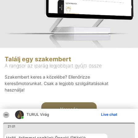
Találj egy szakembert
A rangsor az iparág legjobbjait gyűjti össze
Szakembert keres a közelébe? Ellenőrizze
keresőmotorunkat. Csak a legjobb szolgáltatásokat
használja!
Keresés
TURUL Virág
Live chat
21:01