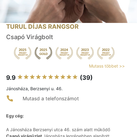
TURUL DÍJAS RANGSOR
Csapó Virágbolt
Mutass többet >>
9.9
(39)
Jánosháza, Berzsenyi u. 46.
Mutasd a telefonszámot
Egy cég:
A Jánosháza Berzsenyi utca 46. szám alatt működő
Csapó virágüzlet
Jánosháza legrégebben alapított