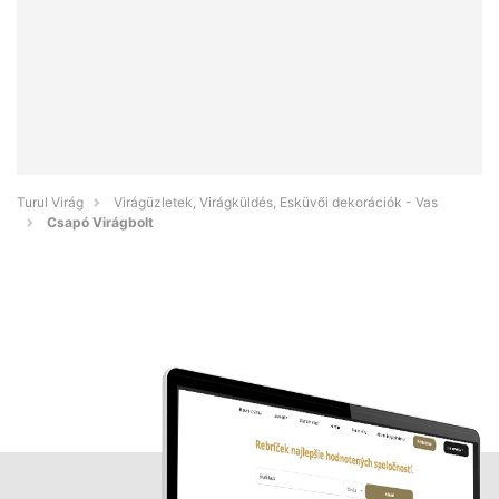
Turul Virág
Virágüzletek, Virágküldés, Esküvői dekorációk - Vas
Csapó Virágbolt