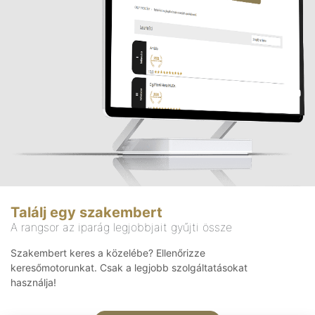
Találj egy szakembert
A rangsor az iparág legjobbjait gyűjti össze
Szakembert keres a közelébe? Ellenőrizze
keresőmotorunkat. Csak a legjobb szolgáltatásokat
használja!