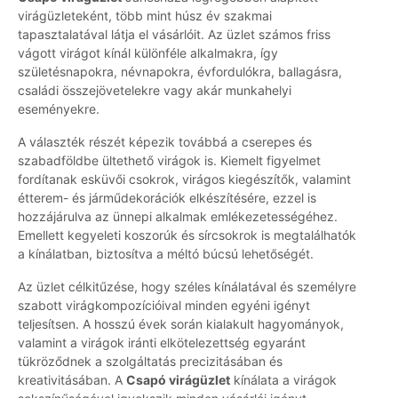
virágüzleteként, több mint húsz év szakmai
tapasztalatával látja el vásárlóit. Az üzlet számos friss
vágott virágot kínál különféle alkalmakra, így
születésnapokra, névnapokra, évfordulókra, ballagásra,
családi összejövetelekre vagy akár munkahelyi
eseményekre.
A választék részét képezik továbbá a cserepes és
szabadföldbe ültethető virágok is. Kiemelt figyelmet
fordítanak esküvői csokrok, virágos kiegészítők, valamint
étterem- és járműdekorációk elkészítésére, ezzel is
hozzájárulva az ünnepi alkalmak emlékezetességéhez.
Emellett kegyeleti koszorúk és sírcsokrok is megtalálhatók
a kínálatban, biztosítva a méltó búcsú lehetőségét.
Az üzlet célkitűzése, hogy széles kínálatával és személyre
szabott virágkompozícióival minden egyéni igényt
teljesítsen. A hosszú évek során kialakult hagyományok,
valamint a virágok iránti elkötelezettség egyaránt
tükröződnek a szolgáltatás precizitásában és
kreativitásában. A
Csapó virágüzlet
kínálata a virágok