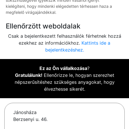
sokszínűségével igyekszik minden vásárlói igényt
kielégíteni, hogy mindenki elégedetten térhessen haza a
megfelelő virágajándékkal.
Ellenőrzött weboldalak
Csak a bejelentkezett felhasználók férhetnek hozzá
ezekhez az információkhoz.
Kattints ide a
bejelentkezéshez.
Ez az Ön vállalkozása
?
Gratulálunk!
Ellenőrizze le, hogyan szerezhet
népszerűsítéshez szükséges anyagokat, hogy
élvezhesse sikerét.
Jánosháza
Berzsenyi u. 46.