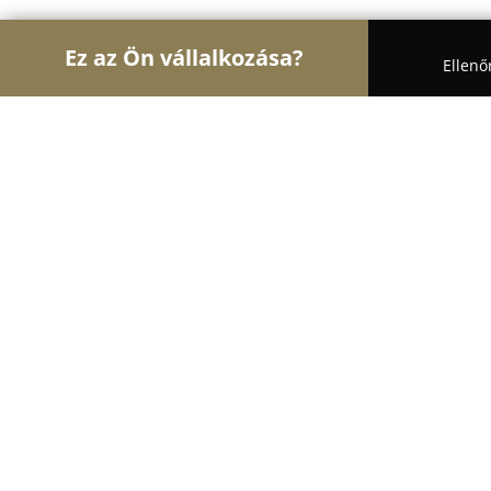
Ez az Ön vállalkozása?
Ellenő
Turul Virág
Virágüzletek, Virágküldés, Esküvői de
Clivia-Baja Bt.
9.8
(49)
Baja, Dózsa György út 163
Mutasd a telefonszámot