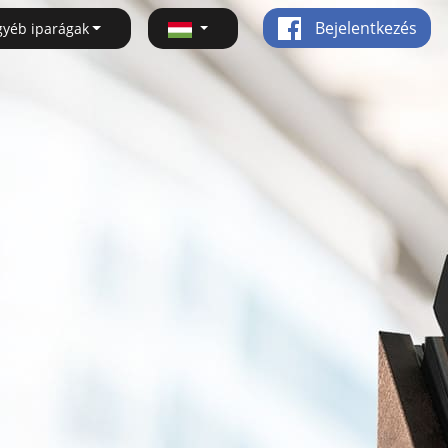
Bejelentkezés
gyéb iparágak