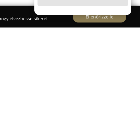
Ellenőrizze le
ogy élvezhesse sikerét.
aján található
Clivia-Baja Bt.
hosszú ideje
 a minőségi növényeket és virágkompozíciókat
amatosan megújuló és friss termékpalettával áll a
ben klasszikus vágott virágok és különleges
gtalálhatók.
ra fogadja az érdeklődőket, ahol a szakszerű
ap. Nagy hangsúlyt helyeznek a személyre szabott
sítve a vevői bizalmat és elégedettséget.