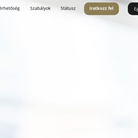
érhetőség
Szabályok
Státusz
Iratkozz fel
E