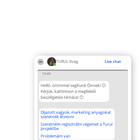
TURUL Virág
Live chat
15:49
Helló, örömmel segítünk Önnek! 🙂
Kérjük, kattintson a megfelelő
beszélgetési témára! 🙂
Díjazott vagyok, marketing anyagokat
szeretnék átvenni
Szeretném regisztrálni cégemet a Turul
projektbe
Problémám van