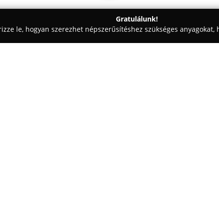
Gratulálunk!
rizze le, hogyan szerezhet népszerűsítéshez szükséges anyagokat, h
korációk - Baja
Clivia-Baja Bt.
Egy cég:
A Dózsa György út 163. alatt, B
népszerű választásként ismert
keresők körében. Az üzlet foly
vásárlók rendelkezésére, amely
Mutass többet >>
cserepes növények egyaránt me
Barátságos, családias atmoszfé
kiszolgálás kiemelt szerepet k
igények kielégítésére, ezzel erő