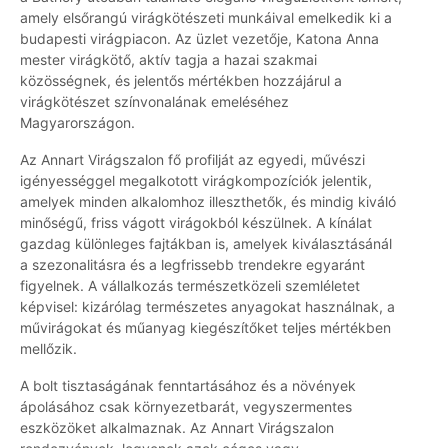
amely elsőrangú virágkötészeti munkáival emelkedik ki a
budapesti virágpiacon. Az üzlet vezetője, Katona Anna
mester virágkötő, aktív tagja a hazai szakmai
közösségnek, és jelentős mértékben hozzájárul a
virágkötészet színvonalának emeléséhez
Magyarországon.
Az Annart Virágszalon fő profilját az egyedi, művészi
igényességgel megalkotott virágkompozíciók jelentik,
amelyek minden alkalomhoz illeszthetők, és mindig kiváló
minőségű, friss vágott virágokból készülnek. A kínálat
gazdag különleges fajtákban is, amelyek kiválasztásánál
a szezonalitásra és a legfrissebb trendekre egyaránt
figyelnek. A vállalkozás természetközeli szemléletet
képvisel: kizárólag természetes anyagokat használnak, a
művirágokat és műanyag kiegészítőket teljes mértékben
mellőzik.
A bolt tisztaságának fenntartásához és a növények
ápolásához csak környezetbarát, vegyszermentes
eszközöket alkalmaznak. Az Annart Virágszalon