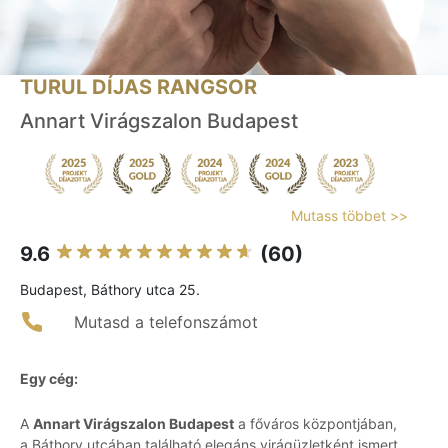
TURUL DÍJAS RANGSOR
Annart Virágszalon Budapest
Mutass többet >>
9.6
(60)
Budapest, Báthory utca 25.
Mutasd a telefonszámot
Egy cég:
A
Annart Virágszalon Budapest
a főváros központjában,
a Báthory utcában található elegáns virágüzletként ismert,