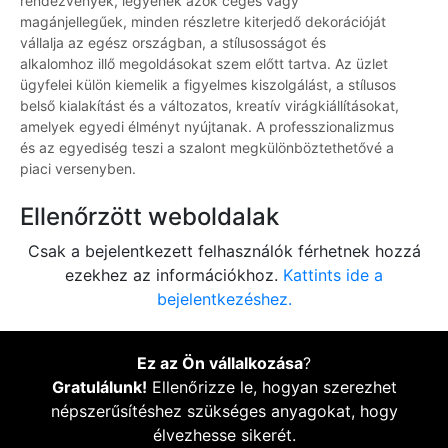
rendezvények, legyenek azok céges vagy
magánjellegűek, minden részletre kiterjedő dekorációját
vállalja az egész országban, a stílusosságot és
alkalomhoz illő megoldásokat szem előtt tartva. Az üzlet
ügyfelei külön kiemelik a figyelmes kiszolgálást, a stílusos
belső kialakítást és a változatos, kreatív virágkiállításokat,
amelyek egyedi élményt nyújtanak. A professzionalizmus
és az egyediség teszi a szalont megkülönböztethetővé a
piaci versenyben.
Ellenőrzött weboldalak
Csak a bejelentkezett felhasználók férhetnek hozzá
ezekhez az információkhoz.
Kattints ide a
bejelentkezéshez.
Ez az Ön vállalkozása
?
Gratulálunk!
Ellenőrizze le, hogyan szerezhet
népszerűsítéshez szükséges anyagokat, hogy
élvezhesse sikerét.