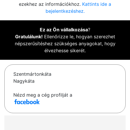
ezekhez az információkhoz.
Kattints ide a
bejelentkezéshez.
Ez az Ön vállalkozása
?
Gratulálunk!
Ellenőrizze le, hogyan szerezhet
népszerűsítéshez szükséges anyagokat, hogy
élvezhesse sikerét.
Szentmártonkáta
Nagykáta
Nézd meg a cég profilját a