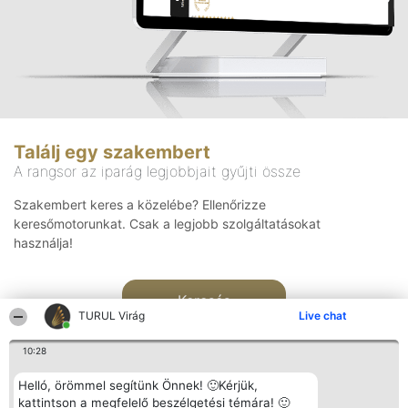
Találj egy szakembert
A rangsor az iparág legjobbjait gyűjti össze
Szakembert keres a közelébe? Ellenőrizze
keresőmotorunkat. Csak a legjobb szolgáltatásokat
használja!
Keresés
TURUL Virág
Live chat
10:28
Helló, örömmel segítünk Önnek! 🙂Kérjük,
kattintson a megfelelő beszélgetési témára! 🙂