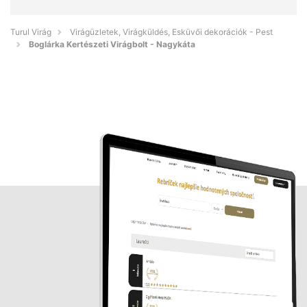
Turul Virág
Virágüzletek, Virágküldés, Esküvői dekorációk - Pest
Boglárka Kertészeti Virágbolt - Nagykáta