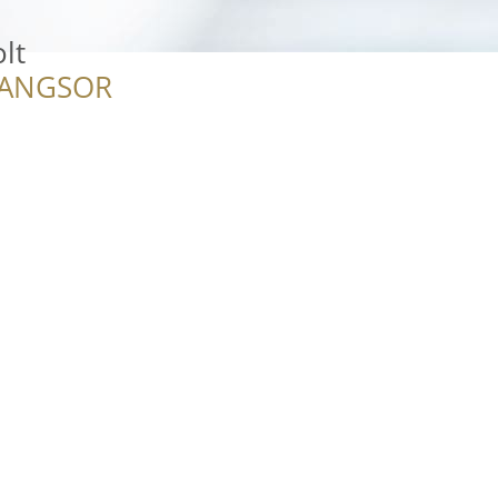
lt
RANGSOR