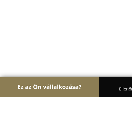
Ez az Ön vállalkozása?
Ellenő
Turul Virág
Virágüzletek, Virágküldés, Esküvői d