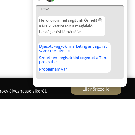
12:52
Helló, örömmel segítünk Önnek! 🙂
Kérjük, kattintson a megfelelő
beszélgetési témára! 🙂
Díjazott vagyok, marketing anyagokat
szeretnék átvenni
Szeretném regisztrálni cégemet a Turul
projektbe
Problémám van
Ellenőrizze le
ogy élvezhesse sikerét.