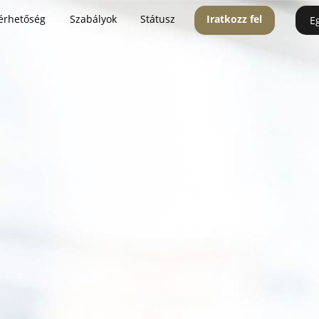
érhetőség
Szabályok
Státusz
Iratkozz fel
E