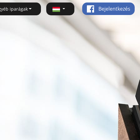
Bejelentkezés
gyéb iparágak