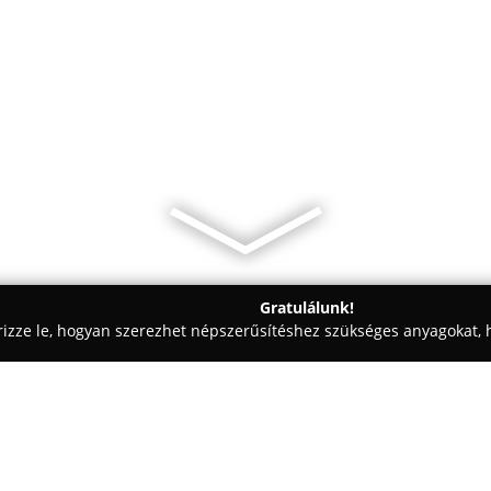
Gratulálunk!
rizze le, hogyan szerezhet népszerűsítéshez szükséges anyagokat, h
ekorációk - Keszthely
Andrea viràgbolt