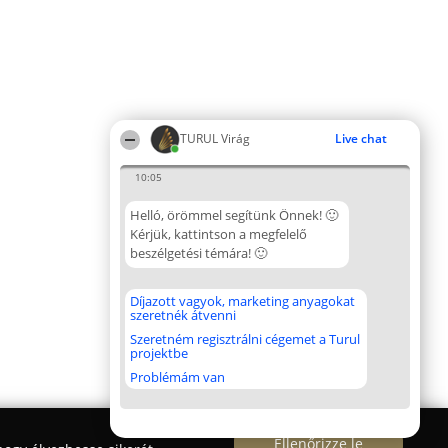
TURUL Virág
Live chat
10:05
Helló, örömmel segítünk Önnek! 🙂
Kérjük, kattintson a megfelelő
beszélgetési témára! 🙂
Díjazott vagyok, marketing anyagokat
szeretnék átvenni
Szeretném regisztrálni cégemet a Turul
projektbe
Problémám van
Ellenőrizze le