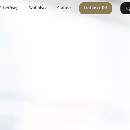
érhetőség
Szabályok
Státusz
Iratkozz fel
E