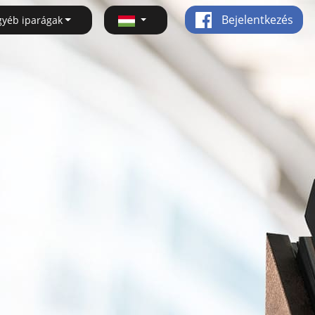
Bejelentkezés
gyéb iparágak