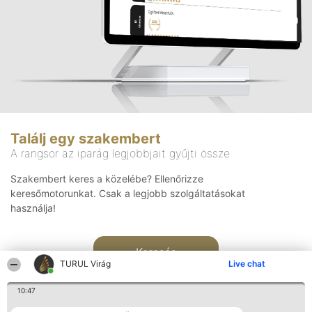
Találj egy szakembert
A rangsor az iparág legjobbjait gyűjti össze
Szakembert keres a közelébe? Ellenőrizze
keresőmotorunkat. Csak a legjobb szolgáltatásokat
használja!
Keresés
TURUL Virág
Live chat
10:47