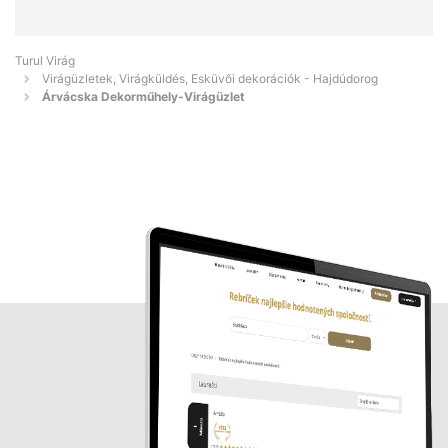
Turul Virág
Virágüzletek, Virágküldés, Esküvői dekorációk - Hajdúdorog
Árvácska Dekorműhely-Virágüzlet