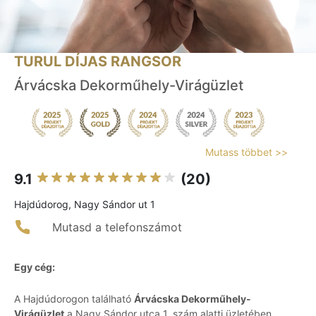
TURUL DÍJAS RANGSOR
Árvácska Dekorműhely-Virágüzlet
Mutass többet >>
9.1
(20)
Hajdúdorog, Nagy Sándor ut 1
Mutasd a telefonszámot
Egy cég:
A Hajdúdorogon található
Árvácska Dekorműhely-
Virágüzlet
a Nagy Sándor utca 1. szám alatti üzletében