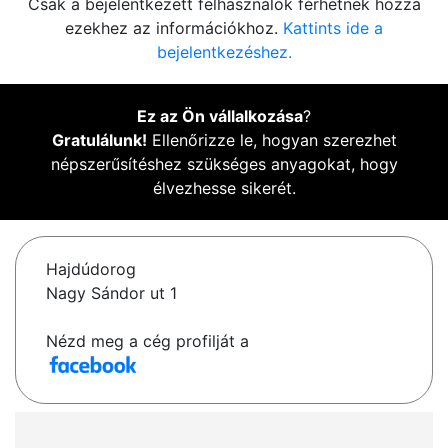
Csak a bejelentkezett felhasználók férhetnek hozzá
ezekhez az információkhoz.
Kattints ide a
bejelentkezéshez.
Ez az Ön vállalkozása
?
Gratulálunk!
Ellenőrizze le, hogyan szerezhet
népszerűsítéshez szükséges anyagokat, hogy
élvezhesse sikerét.
Hajdúdorog
Nagy Sándor ut 1
Nézd meg a cég profilját a