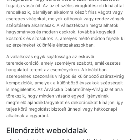
fogadja vásárlóit. Az üzlet széles virágkötészeti kínálattal
rendelkezik, bármilyen alkalomra készít friss vágott vagy
cserepes virágokat, melyek otthonok vagy rendezvények
szépítésére alkalmasak. A választékban megtalálhatók
hagyományos és modern csokrok, továbbá kegyeleti
koszorúk és sírcsokrok is, amelyek méltó módon fejezik ki
az érzelmeket különféle életszakaszokban.
A vállalkozás egyik sajátossága az esküvői
teremdekoráció, amely személyre szabott, emlékezetes
hangulatot teremt az eseményeken. A kínálatban
szerepelnek szezonális virágok és különböző szárazvirág
kompozíciók, amelyek a különböző évszakok szépségeit
is megjelenítik. Az Árvácska Dekorműhely-Virágüzlet arra
törekszik, hogy minden vásárló egyedi igényeinek
megfelelő ajándéktárgyakat és dekorációkat kínáljon, így
teljes körű megoldást biztosít ünnepi vagy hétköznapi
alkalmakra egyaránt.
Ellenőrzött weboldalak