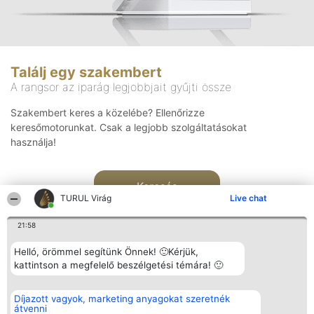
Találj egy szakembert
A rangsor az iparág legjobbjait gyűjti össze
Szakembert keres a közelébe? Ellenőrizze
keresőmotorunkat. Csak a legjobb szolgáltatásokat
használja!
Keresés
TURUL Virág
Live chat
21:58
Helló, örömmel segítünk Önnek! 🙂Kérjük,
kattintson a megfelelő beszélgetési témára! 🙂
Rangsorszervező
Népszavazás
Elérhetőség
Díjazott vagyok, marketing anyagokat szeretnék
SC Beautiful Company S.R.L.
Nyertesek
Elérhetőség
átvenni
Bulevardul Aleea Timișul De
Az összes