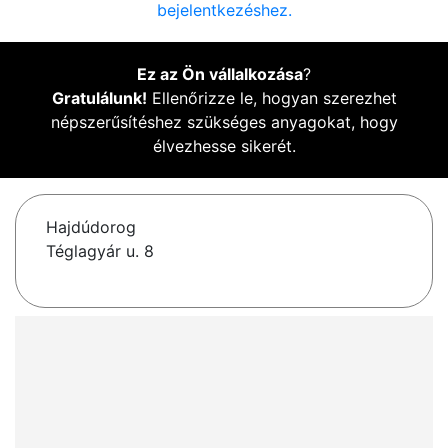
bejelentkezéshez.
Ez az Ön vállalkozása
?
Gratulálunk!
Ellenőrizze le, hogyan szerezhet
népszerűsítéshez szükséges anyagokat, hogy
élvezhesse sikerét.
Hajdúdorog
Téglagyár u. 8