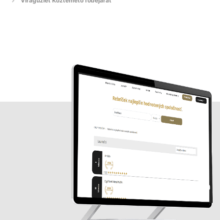
Virágüzlet Köztemető főbejárat