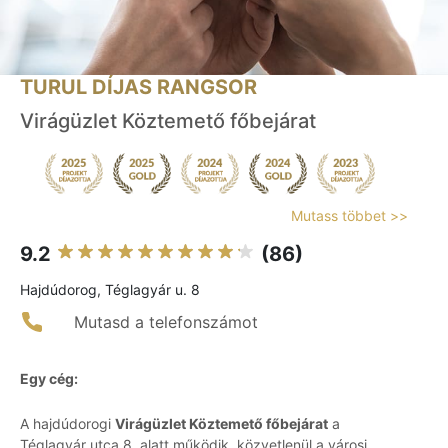
TURUL DÍJAS RANGSOR
Virágüzlet Köztemető főbejárat
Mutass többet >>
9.2
(86)
Hajdúdorog, Téglagyár u. 8
Mutasd a telefonszámot
Egy cég:
A hajdúdorogi
Virágüzlet Köztemető főbejárat
a
Téglagyár utca 8. alatt működik, közvetlenül a városi