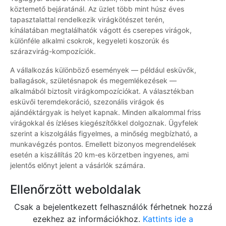
köztemető bejáratánál. Az üzlet több mint húsz éves
tapasztalattal rendelkezik virágkötészet terén,
kínálatában megtalálhatók vágott és cserepes virágok,
különféle alkalmi csokrok, kegyeleti koszorúk és
szárazvirág-kompozíciók.
A vállalkozás különböző események — például esküvők,
ballagások, születésnapok és megemlékezések —
alkalmából biztosít virágkompozíciókat. A választékban
esküvői teremdekoráció, szezonális virágok és
ajándéktárgyak is helyet kapnak. Minden alkalommal friss
virágokkal és ízléses kiegészítőkkel dolgoznak. Ügyfelek
szerint a kiszolgálás figyelmes, a minőség megbízható, a
munkavégzés pontos. Emellett bizonyos megrendelések
esetén a kiszállítás 20 km-es körzetben ingyenes, ami
jelentős előnyt jelent a vásárlók számára.
Ellenőrzött weboldalak
Csak a bejelentkezett felhasználók férhetnek hozzá
ezekhez az információkhoz.
Kattints ide a