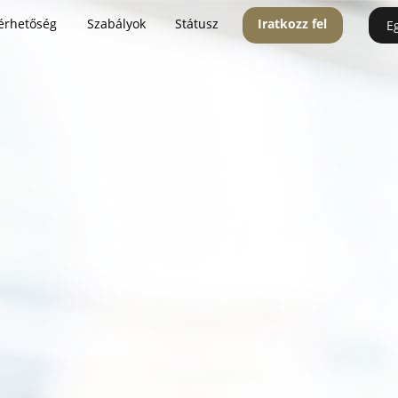
érhetőség
Szabályok
Státusz
Iratkozz fel
E