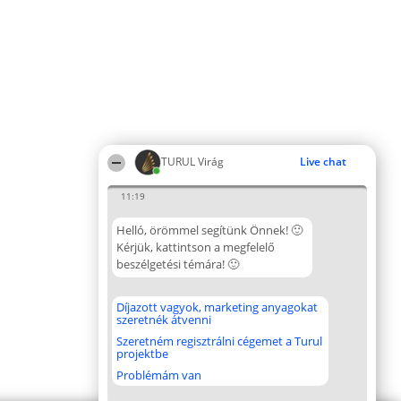
TURUL Virág
Live chat
11:19
Helló, örömmel segítünk Önnek! 🙂
Kérjük, kattintson a megfelelő
beszélgetési témára! 🙂
Díjazott vagyok, marketing anyagokat
szeretnék átvenni
Szeretném regisztrálni cégemet a Turul
projektbe
Problémám van