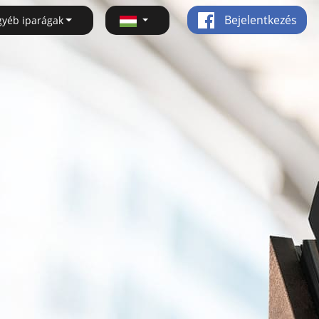
Bejelentkezés
gyéb iparágak