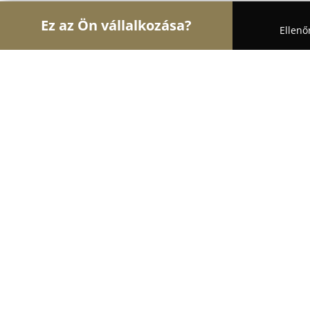
Ez az Ön vállalkozása?
Ellenő
Turul Virág
Virágüzletek, Virágküldés, Esküvői d
Virág Tár Szigetszentmiklós
9.3
(54)
Szigetszentmiklós, Petőfi utca 50/A.
Mutasd a telefonszámot