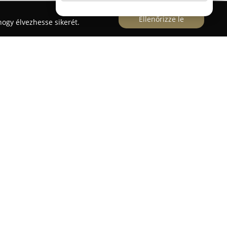
Ellenőrizze le
ogy élvezhesse sikerét.
fi utca 50/A címen működő
Virág Tár
régóta
etként látja el a vásárlókat. Az üzlet széleskörű
virágcsokrokat, eseményekhez illő kompozíciókat,
 amelyek különleges hangulatot teremtenek
an friss vágott virágok mellett változatos
znövények is megtalálhatók.
irágkötészeti ismeretekkel biztosítja, hogy minden
nomult legyen, igazodva az esemény jellegéhez. A
sküvői dekorációk teljes kialakítása,