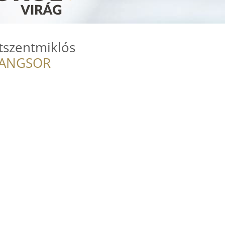
etszentmiklós
RANGSOR