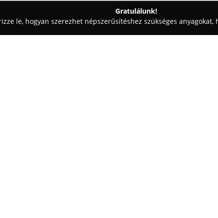
Gratulálunk!
rizze le, hogyan szerezhet népszerűsítéshez szükséges anyagokat, h
ekorációk - Szigetszentmiklós
Virág Tár Szigetszentmiklós
Egy cég:
A Szigetszentmiklóson, a Pető
elismert és megbízható virágüzl
szaktudással hoz létre egyedi 
valamint ünnepi dekorációkat,
Mutass többet >>
bármilyen alkalomra. A kínálatb
cserepes növények és ritka dís
A vállalkozás professzionális v
rendelés egyedi jellegű és kifi
szolgáltatások között szerepel e