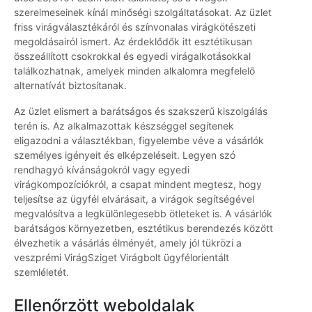
szerelmeseinek kínál minőségi szolgáltatásokat. Az üzlet
friss virágválasztékáról és színvonalas virágkötészeti
megoldásairól ismert. Az érdeklődők itt esztétikusan
összeállított csokrokkal és egyedi virágalkotásokkal
találkozhatnak, amelyek minden alkalomra megfelelő
alternatívát biztosítanak.
Az üzlet elismert a barátságos és szakszerű kiszolgálás
terén is. Az alkalmazottak készséggel segítenek
eligazodni a választékban, figyelembe véve a vásárlók
személyes igényeit és elképzeléseit. Legyen szó
rendhagyó kívánságokról vagy egyedi
virágkompozíciókról, a csapat mindent megtesz, hogy
teljesítse az ügyfél elvárásait, a virágok segítségével
megvalósítva a legkülönlegesebb ötleteket is. A vásárlók
barátságos környezetben, esztétikus berendezés között
élvezhetik a vásárlás élményét, amely jól tükrözi a
veszprémi VirágSziget Virágbolt ügyfélorientált
szemléletét.
Ellenőrzött weboldalak