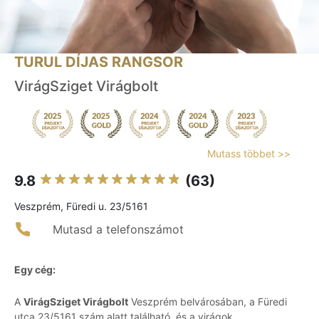
TURUL DÍJAS RANGSOR
VirágSziget Virágbolt
Mutass többet >>
9.8
(63)
Veszprém, Füredi u. 23/5161
Mutasd a telefonszámot
Egy cég:
A
VirágSziget Virágbolt
Veszprém belvárosában, a Füredi
utca 23/5161 szám alatt található, és a virágok