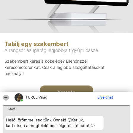
Találj egy szakembert
A rangsor az iparág legjobbjait gyűjti össze
Szakembert keres a közelébe? Ellenőrizze
keresőmotorunkat. Csak a legjobb szolgáltatásokat
használja!
Keresés
TURUL Virág
Live chat
23:05
Helló, örömmel segítünk Önnek! 🙂Kérjük,
kattintson a megfelelő beszélgetési témára! 🙂