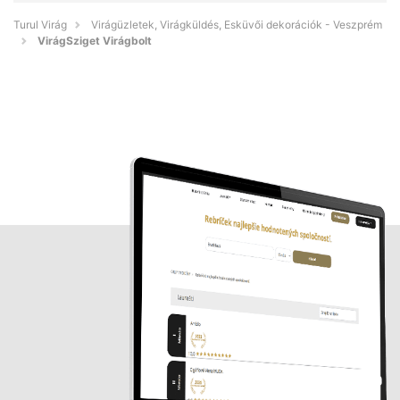
Turul Virág
Virágüzletek, Virágküldés, Esküvői dekorációk - Veszprém
VirágSziget Virágbolt