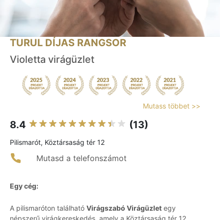
TURUL DÍJAS RANGSOR
Violetta virágüzlet
Mutass többet >>
8.4
(13)
Pilismarót, Köztársaság tér 12
Mutasd a telefonszámot
Egy cég:
A pilismaróton található
Virágszabó Virágüzlet
egy
népszerű virágkereskedés, amely a Köztársaság tér 12.