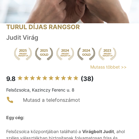
TURUL DÍJAS RANGSOR
Judit Virág
Mutass többet >>
9.8
(38)
Felsőzsolca, Kazinczy Ferenc u. 8
Mutasd a telefonszámot
Egy cég:
Felsőzsolca központjában található a
Virágbolt Judit
, ahol
széles választékban biztosítanak folyamatosan friss és