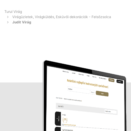
Turul Virág
Virágüzletek, Virágküldés, Esküvői dekorációk - Felsőzsolca
Judit Virág