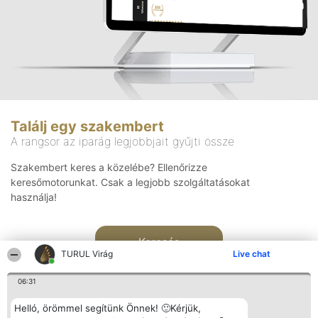
Találj egy szakembert
A rangsor az iparág legjobbjait gyűjti össze
Szakembert keres a közelébe? Ellenőrizze
keresőmotorunkat. Csak a legjobb szolgáltatásokat
használja!
Keresés
TURUL Virág
Live chat
06:31
Helló, örömmel segítünk Önnek! 🙂Kérjük,