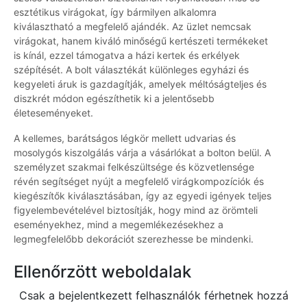
esztétikus virágokat, így bármilyen alkalomra
kiválasztható a megfelelő ajándék. Az üzlet nemcsak
virágokat, hanem kiváló minőségű kertészeti termékeket
is kínál, ezzel támogatva a házi kertek és erkélyek
szépítését. A bolt választékát különleges egyházi és
kegyeleti áruk is gazdagítják, amelyek méltóságteljes és
diszkrét módon egészíthetik ki a jelentősebb
életeseményeket.
A kellemes, barátságos légkör mellett udvarias és
mosolygós kiszolgálás várja a vásárlókat a bolton belül. A
személyzet szakmai felkészültsége és közvetlensége
révén segítséget nyújt a megfelelő virágkompozíciók és
kiegészítők kiválasztásában, így az egyedi igények teljes
figyelembevételével biztosítják, hogy mind az örömteli
eseményekhez, mind a megemlékezésekhez a
legmegfelelőbb dekorációt szerezhesse be mindenki.
Ellenőrzött weboldalak
Csak a bejelentkezett felhasználók férhetnek hozzá