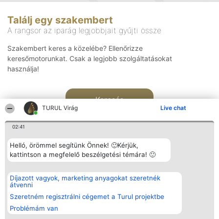
Találj egy szakembert
A rangsor az iparág legjobbjait gyűjti össze
Szakembert keres a közelébe? Ellenőrizze
keresőmotorunkat. Csak a legjobb szolgáltatásokat
használja!
Keresés
TURUL Virág
Live chat
02:41
Helló, örömmel segítünk Önnek! 🙂Kérjük,
kattintson a megfelelő beszélgetési témára! 🙂
Rangsorszervező
Népszavazás
Elérhetőség
Díjazott vagyok, marketing anyagokat szeretnék
SC Beautiful Company S.R.L.
Nyertesek
Elérhetőség
átvenni
Bulevardul Aleea Timișul De
Az összes
Sus Nr. 2, Bl. A30, Sc. A, Et.
díjazottak
Szeretném regisztrálni cégemet a Turul projektbe
4, Ap. 13
listája
Problémám van
Bukarest 53-238
Szabályok
Adószám 36737675
Státusz