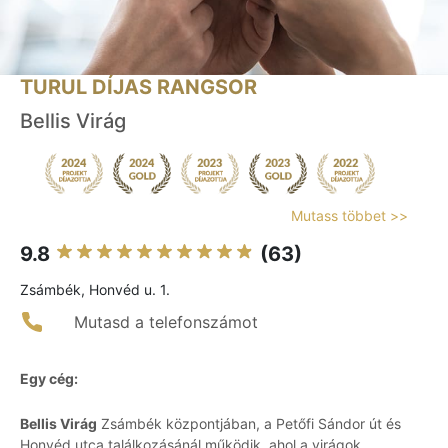
TURUL DÍJAS RANGSOR
Bellis Virág
Mutass többet >>
9.8
(63)
Zsámbék, Honvéd u. 1.
Mutasd a telefonszámot
Egy cég:
Bellis Virág
Zsámbék központjában, a Petőfi Sándor út és
Honvéd utca találkozásánál működik, ahol a virágok