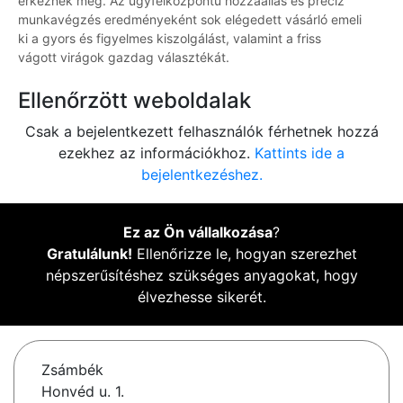
érkeznek meg. Az ügyfélközpontú hozzáállás és precíz
munkavégzés eredményeként sok elégedett vásárló emeli
ki a gyors és figyelmes kiszolgálást, valamint a friss
vágott virágok gazdag választékát.
Ellenőrzött weboldalak
Csak a bejelentkezett felhasználók férhetnek hozzá
ezekhez az információkhoz.
Kattints ide a
bejelentkezéshez.
Ez az Ön vállalkozása
?
Gratulálunk!
Ellenőrizze le, hogyan szerezhet
népszerűsítéshez szükséges anyagokat, hogy
élvezhesse sikerét.
Zsámbék
Honvéd u. 1.