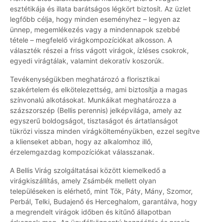
esztétikája és illata barátságos légkört biztosít. Az üzlet
legfőbb célja, hogy minden eseményhez – legyen az
ünnep, megemlékezés vagy a mindennapok szebbé
tétele – megfelelő virágkompozíciókat alkosson. A
választék részei a friss vágott virágok, ízléses csokrok,
egyedi virágtálak, valamint dekoratív koszorúk.
Tevékenységükben meghatározó a florisztikai
szakértelem és elkötelezettség, ami biztosítja a magas
színvonalú alkotásokat. Munkáikat meghatározza a
százszorszép (Bellis perennis) jelképvilága, amely az
egyszerű boldogságot, tisztaságot és ártatlanságot
tükrözi vissza minden virágkölteményükben, ezzel segítve
a klienseket abban, hogy az alkalomhoz illő,
érzelemgazdag kompozíciókat válasszanak.
A Bellis Virág szolgáltatásai között kiemelkedő a
virágkiszállítás, amely Zsámbék mellett olyan
településeken is elérhető, mint Tök, Páty, Mány, Szomor,
Perbál, Telki, Budajenő és Herceghalom, garantálva, hogy
a megrendelt virágok időben és kitűnő állapotban