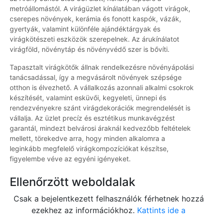
metróállomástól. A virágüzlet kínálatában vágott virágok,
cserepes növények, kerámia és fonott kaspók, vázák,
gyertyák, valamint különféle ajándéktárgyak és
virágkötészeti eszközök szerepelnek. Az árukínálatot
virágföld, növénytáp és növényvédő szer is bővíti.
Tapasztalt virágkötők állnak rendelkezésre növényápolási
tanácsadással, így a megvásárolt növények szépsége
otthon is élvezhető. A vállalkozás azonnali alkalmi csokrok
készítését, valamint esküvői, kegyeleti, ünnepi és
rendezvényekre szánt virágdekorációk megrendelését is
vállalja. Az üzlet precíz és esztétikus munkavégzést
garantál, mindezt belvárosi áraknál kedvezőbb feltételek
mellett, törekedve arra, hogy minden alkalomra a
leginkább megfelelő virágkompozíciókat készítse,
figyelembe véve az egyéni igényeket.
Ellenőrzött weboldalak
Csak a bejelentkezett felhasználók férhetnek hozzá
ezekhez az információkhoz.
Kattints ide a