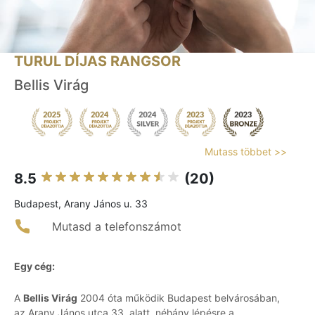
TURUL DÍJAS RANGSOR
Bellis Virág
Mutass többet >>
8.5
(20)
Budapest, Arany János u. 33
Mutasd a telefonszámot
Egy cég:
A
Bellis Virág
2004 óta működik Budapest belvárosában,
az Arany János utca 33. alatt, néhány lépésre a