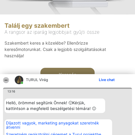
Találj egy szakembert
A rangsor az iparág legjobbjait gyűjti össze
Szakembert keres a közelébe? Ellenőrizze
keresőmotorunkat. Csak a legjobb szolgáltatásokat
használja!
Keresés
TURUL Virág
Live chat
13:16
Helló, örömmel segítünk Önnek! 🙂Kérjük,
kattintson a megfelelő beszélgetési témára! 🙂
Rangsorszervező
Népszavazás
Elérhetőség
Díjazott vagyok, marketing anyagokat szeretnék
SC Beautiful Company S.R.L.
Nyertesek
Elérhetőség
átvenni
Bulevardul Aleea Timișul De
Az összes
Sus Nr. 2, Bl. A30, Sc. A, Et.
díjazottak
Szeretném regisztrálni cégemet a Turul projektbe