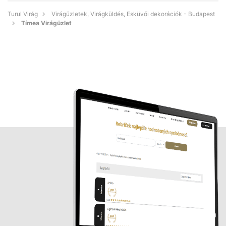
Turul Virág
Virágüzletek, Virágküldés, Esküvői dekorációk - Budapest
Tímea Virágüzlet