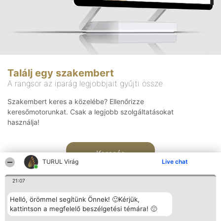
Találj egy szakembert
A rangsor az iparág legjobbjait gyűjti össze
Szakembert keres a közelébe? Ellenőrizze
keresőmotorunkat. Csak a legjobb szolgáltatásokat
használja!
Keresés
TURUL Virág
Live chat
21:07
Helló, örömmel segítünk Önnek! 🙂Kérjük,
kattintson a megfelelő beszélgetési témára! 🙂