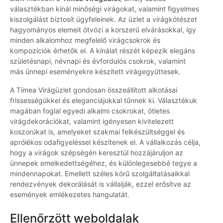
választékban kínál minőségi virágokat, valamint figyelmes
kiszolgálást biztosít ügyfeleinek. Az üzlet a virágkötészet
hagyományos elemeit ötvözi a korszerű elvárásokkal, így
minden alkalomhoz megfelelő virágcsokrok és
kompozíciók érhetők el. A kínálat részét képezik elegáns
születésnapi, névnapi és évfordulós csokrok, valamint
más ünnepi eseményekre készített virágegyüttesek.
A Tímea Virágüzlet gondosan összeállított alkotásai
frissességükkel és eleganciájukkal tűnnek ki. Választékuk
magában foglal egyedi alkalmi csokrokat, ötletes
virágdekorációkat, valamint igényesen kivitelezett
koszorúkat is, amelyeket szakmai felkészültséggel és
aprólékos odafigyeléssel készítenek el. A vállalkozás célja,
hogy a virágok szépségén keresztül hozzájáruljon az
ünnepek emelkedettségéhez, és különlegesebbé tegye a
mindennapokat. Emellett széles körű szolgáltatásaikkal
rendezvények dekorálását is vállalják, ezzel erősítve az
események emlékezetes hangulatát.
Ellenőrzött weboldalak