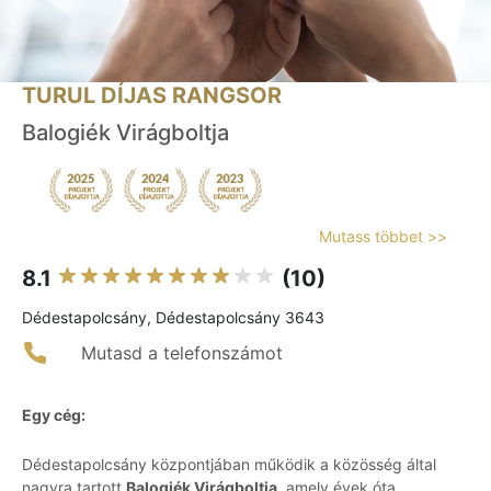
TURUL DÍJAS RANGSOR
Balogiék Virágboltja
Mutass többet >>
8.1
(10)
Dédestapolcsány, Dédestapolcsány 3643
Mutasd a telefonszámot
Egy cég:
Dédestapolcsány központjában működik a közösség által
nagyra tartott
Balogiék Virágboltja
, amely évek óta