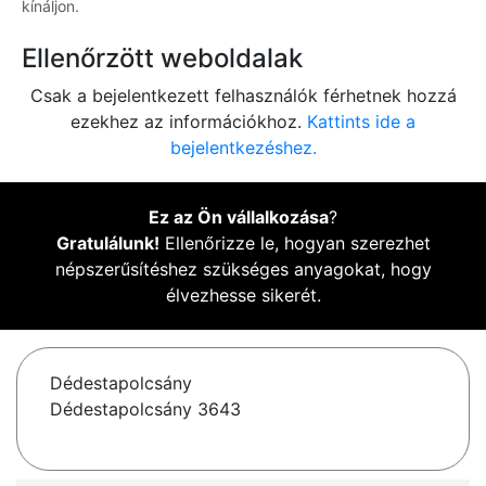
kínáljon.
Ellenőrzött weboldalak
Csak a bejelentkezett felhasználók férhetnek hozzá
ezekhez az információkhoz.
Kattints ide a
bejelentkezéshez.
Ez az Ön vállalkozása
?
Gratulálunk!
Ellenőrizze le, hogyan szerezhet
népszerűsítéshez szükséges anyagokat, hogy
élvezhesse sikerét.
Dédestapolcsány
Dédestapolcsány 3643