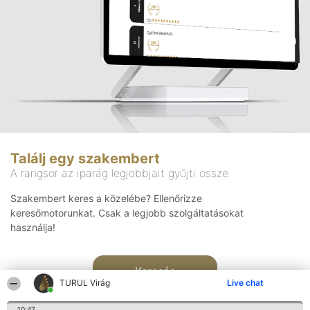
Találj egy szakembert
A rangsor az iparág legjobbjait gyűjti össze
Szakembert keres a közelébe? Ellenőrizze
keresőmotorunkat. Csak a legjobb szolgáltatásokat
használja!
Keresés
TURUL Virág
Live chat
10:47