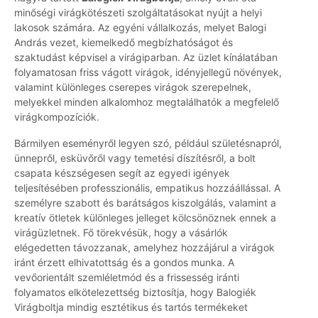
minőségi virágkötészeti szolgáltatásokat nyújt a helyi
lakosok számára. Az egyéni vállalkozás, melyet Balogi
András vezet, kiemelkedő megbízhatóságot és
szaktudást képvisel a virágiparban. Az üzlet kínálatában
folyamatosan friss vágott virágok, idényjellegű növények,
valamint különleges cserepes virágok szerepelnek,
melyekkel minden alkalomhoz megtalálhatók a megfelelő
virágkompozíciók.
Bármilyen eseményről legyen szó, például születésnapról,
ünnepről, esküvőről vagy temetési díszítésről, a bolt
csapata készségesen segít az egyedi igények
teljesítésében professzionális, empatikus hozzáállással. A
személyre szabott és barátságos kiszolgálás, valamint a
kreatív ötletek különleges jelleget kölcsönöznek ennek a
virágüzletnek. Fő törekvésük, hogy a vásárlók
elégedetten távozzanak, amelyhez hozzájárul a virágok
iránt érzett elhivatottság és a gondos munka. A
vevőorientált szemléletmód és a frissesség iránti
folyamatos elkötelezettség biztosítja, hogy Balogiék
Virágboltja mindig esztétikus és tartós termékeket