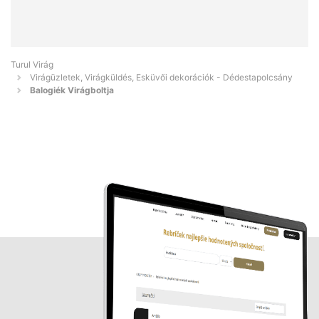
Turul Virág
Virágüzletek, Virágküldés, Esküvői dekorációk - Dédestapolcsány
Balogiék Virágboltja