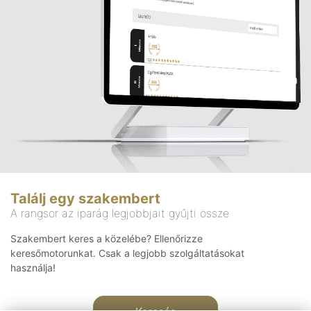
Találj egy szakembert
A rangsor az iparág legjobbjait gyűjti össze
Szakembert keres a közelébe? Ellenőrizze
keresőmotorunkat. Csak a legjobb szolgáltatásokat
használja!