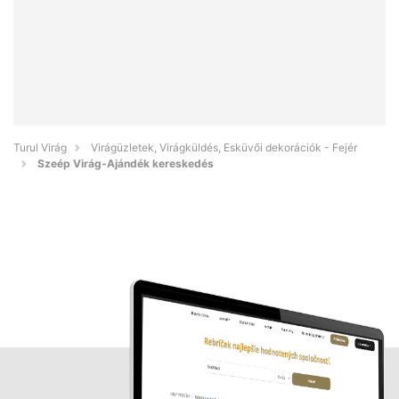
Turul Virág
Virágüzletek, Virágküldés, Esküvői dekorációk - Fejér
Szeép Virág-Ajándék kereskedés