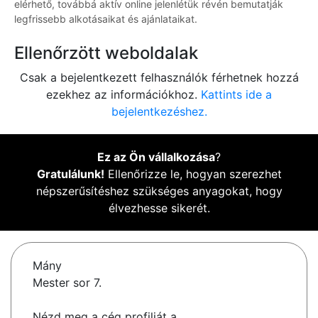
elérhető, továbbá aktív online jelenlétük révén bemutatják
legfrissebb alkotásaikat és ajánlataikat.
Ellenőrzött weboldalak
Csak a bejelentkezett felhasználók férhetnek hozzá
ezekhez az információkhoz.
Kattints ide a
bejelentkezéshez.
Ez az Ön vállalkozása
?
Gratulálunk!
Ellenőrizze le, hogyan szerezhet
népszerűsítéshez szükséges anyagokat, hogy
élvezhesse sikerét.
Mány
Mester sor 7.
Nézd meg a cég profilját a