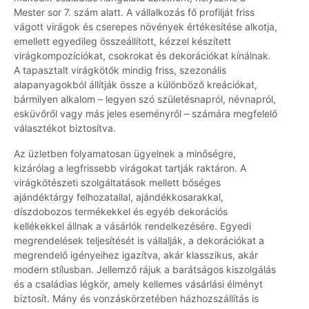
Mester sor 7. szám alatt. A vállalkozás fő profilját friss
vágott virágok és cserepes növények értékesítése alkotja,
emellett egyedileg összeállított, kézzel készített
virágkompozíciókat, csokrokat és dekorációkat kínálnak.
A tapasztalt virágkötők mindig friss, szezonális
alapanyagokból állítják össze a különböző kreációkat,
bármilyen alkalom – legyen szó születésnapról, névnapról,
esküvőről vagy más jeles eseményről – számára megfelelő
választékot biztosítva.
Az üzletben folyamatosan ügyelnek a minőségre,
kizárólag a legfrissebb virágokat tartják raktáron. A
virágkötészeti szolgáltatások mellett bőséges
ajándéktárgy felhozatallal, ajándékkosarakkal,
díszdobozos termékekkel és egyéb dekorációs
kellékekkel állnak a vásárlók rendelkezésére. Egyedi
megrendelések teljesítését is vállalják, a dekorációkat a
megrendelő igényeihez igazítva, akár klasszikus, akár
modern stílusban. Jellemző rájuk a barátságos kiszolgálás
és a családias légkör, amely kellemes vásárlási élményt
biztosít. Mány és vonzáskörzetében házhozszállítás is