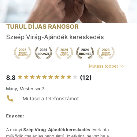
TURUL DÍJAS RANGSOR
Szeép Virág-Ajándék kereskedés
Mutass többet >>
8.8
(12)
Mány, Mester sor 7.
Mutasd a telefonszámot
Egy cég:
A mányi
Szép Virág-Ajándék kereskedés
évek óta
működik családias hangulatú üzletként, helyszíne a