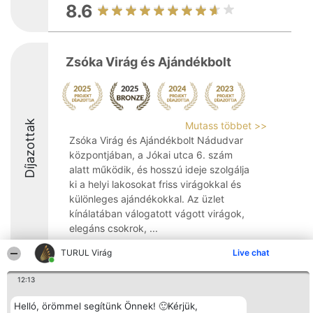
8.6
Zsóka Virág és Ajándékbolt
Díjazottak
Mutass többet >>
Zsóka Virág és Ajándékbolt Nádudvar
központjában, a Jókai utca 6. szám
alatt működik, és hosszú ideje szolgálja
ki a helyi lakosokat friss virágokkal és
különleges ajándékokkal. Az üzlet
kínálatában válogatott vágott virágok,
elegáns csokrok, ...
8.8
TURUL Virág
Live chat
12:13
Rangsorszervező
Népszavazás
Elérhetőség
Helló, örömmel segítünk Önnek! 🙂Kérjük,