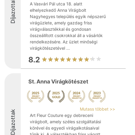
Díjazottak
A Vasvári Pál utca 18. alatt
elhelyezkedő Anna Virágbolt
Nagyhegyes település egyik népszerű
virágüzlete, amely gazdag friss
virágválasztékkal és gondosan
összeállított csokrokkal áll a vásárlók
rendelkezésére. Az üzlet minőségi
virágkötészetével ...
8.2
St. Anna Virágkötészet
Mutass többet >>
Díjazottak
Art Fleur Couture egy debreceni
virágbolt, amely széles szolgáltatási
körével és egyedi virágalkotásaival
tűnik ki. A választékban friss vágott