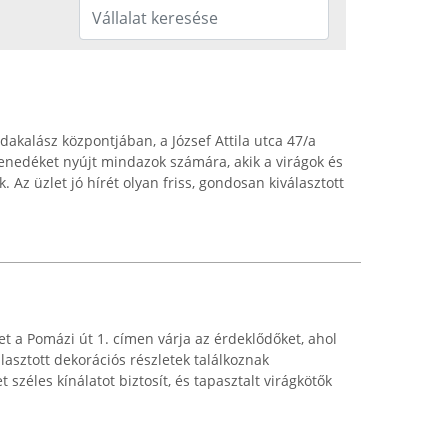
akalász központjában, a József Attila utca 47/a
menedéket nyújt mindazok számára, akik a virágok és
 Az üzlet jó hírét olyan friss, gondosan kiválasztott
t a Pomázi út 1. címen várja az érdeklődőket, ahol
álasztott dekorációs részletek találkoznak
széles kínálatot biztosít, és tapasztalt virágkötők