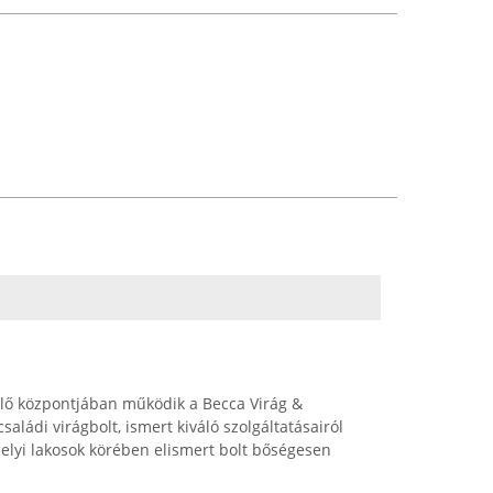
Üllő központjában működik a Becca Virág &
aládi virágbolt, ismert kiváló szolgáltatásairól
 helyi lakosok körében elismert bolt bőségesen