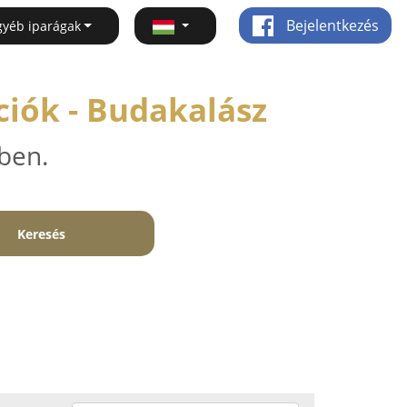
Bejelentkezés
gyéb iparágak
ciók - Budakalász
ben.
Keresés