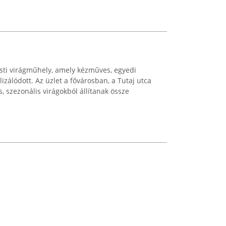
ti virágműhely, amely kézműves, egyedi
izálódott. Az üzlet a fővárosban, a Tutaj utca
s, szezonális virágokból állítanak össze