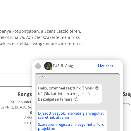
bánya központjában, a Szent László téren,
ékot kínálva. Az üzlet szakértelme a friss
ek és esztétikus virágkompozíciók terén is
TURUL Virág
Live chat
02:56
Helló, örömmel segítünk Önnek! 🙂
Rangsorszervező
Kérjük, kattintson a megfelelő
Népszavazás
Elérhetősé
beszélgetési témára! 🙂
SC Beautiful Company S.R.L.
Nyertesek
Elérhetőség
 Nr. 2, Bl. A30, Sc. A, Et. 4, Ap. 13
Az összes
Bukarest 53-238
díjazottak
Díjazott vagyok, marketing anyagokat
szeretnék átvenni
Adószám 36737675
listája
tel: +363 033 425 71
Szabályok
Szeretném regisztrálni cégemet a Turul
projektbe
Státusz