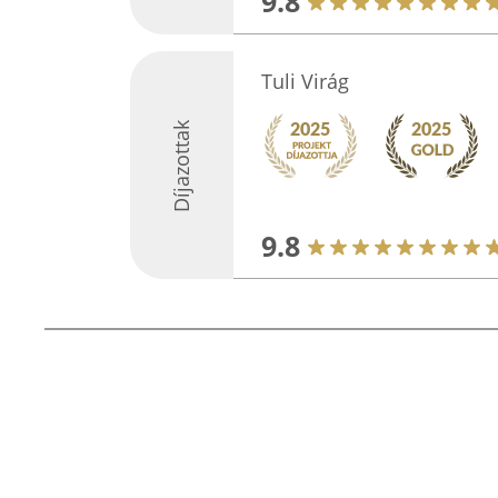
9.8
Tuli Virág
Díjazottak
9.8