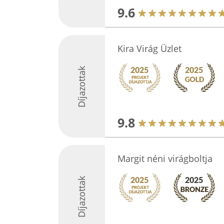
9.6
Kira Virág Üzlet
Díjazottak
9.8
Margit néni virágboltja
Díjazottak