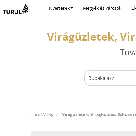
Nyertesek
Megyék és városok
El
Virágüzletek, Vi
Tov
Turul Virág
Virágüzletek, Virágküldés, Esküvői