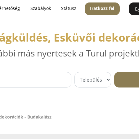
érhetőség
Szabályok
Státusz
Iratkozz fel
E
rágküldés, Esküvői dekorá
ábbi más nyertesek a Turul projekt
 dekorációk - Budakalász