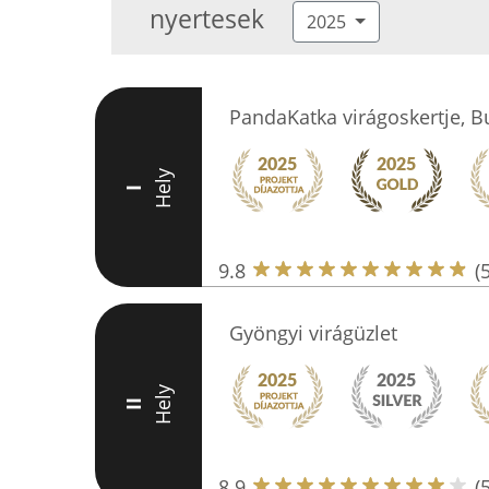
nyertesek
2025
PandaKatka virágoskertje, B
Hely
I
9.8
(
Gyöngyi virágüzlet
Hely
II
8.9
(