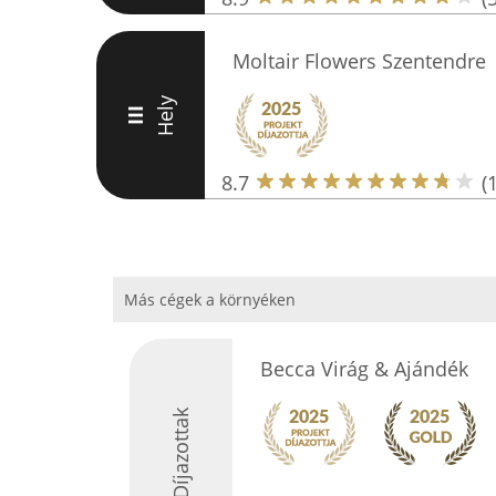
Moltair Flowers Szentendre
Hely
III
8.7
(
Más cégek a környéken
Becca Virág & Ajándék
Díjazottak