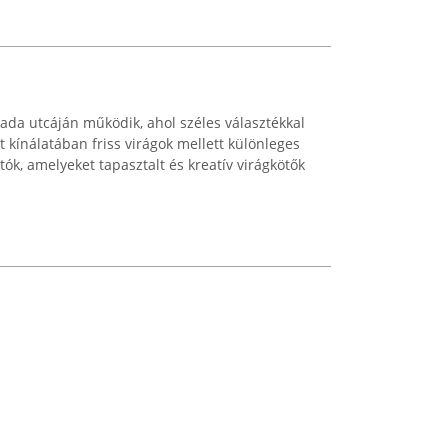
da utcáján működik, ahol széles választékkal
t kínálatában friss virágok mellett különleges
ók, amelyeket tapasztalt és kreatív virágkötők