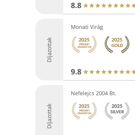
8.8
Monati Virág
Díjazottak
9.8
Nefelejcs 2004 Bt.
Díjazottak