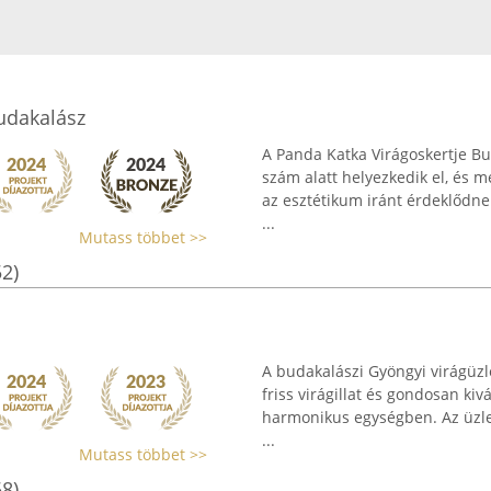
udakalász
A Panda Katka Virágoskertje Bud
szám alatt helyezkedik el, és 
az esztétikum iránt érdeklődnek.
...
Mutass többet >>
52)
A budakalászi Gyöngyi virágüzle
friss virágillat és gondosan kiv
harmonikus egységben. Az üzlet 
...
Mutass többet >>
58)