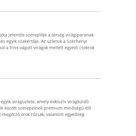
góta jelentős szereplője a térség virágiparának,
és egyik szakértője. Az üzletük a Széchenyi
hol a friss vágott virágok mellett egyedi csokrok
egyik virágüzlete, amely exkluzív virágküldő
keik között szerepelnek prémium minőségű élő
t megőrző örök rózsák, valamint egyedileg