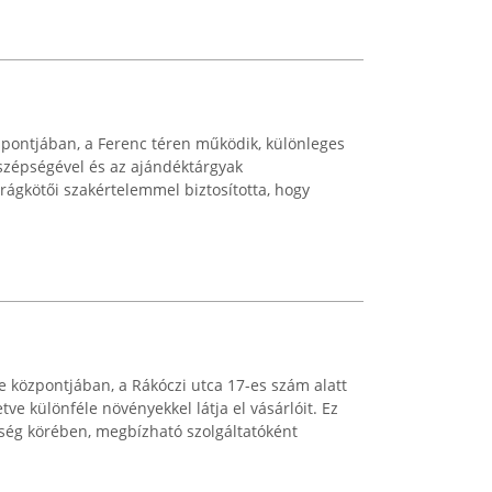
zpontjában, a Ferenc téren működik, különleges
szépségével és az ajándéktárgyak
irágkötői szakértelemmel biztosította, hogy
e központjában, a Rákóczi utca 17-es szám alatt
lletve különféle növényekkel látja el vásárlóit. Ez
össég körében, megbízható szolgáltatóként