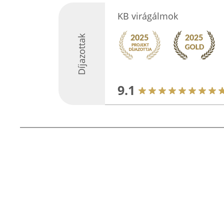
KB virágálmok
Díjazottak
9.1