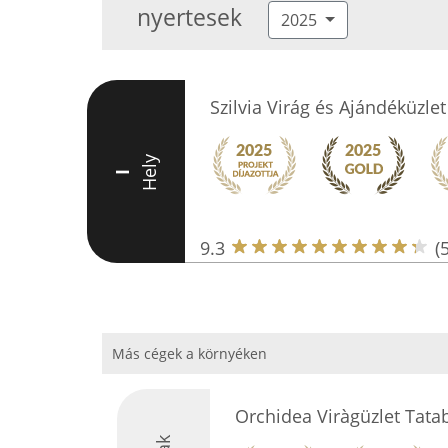
nyertesek
2025
Szilvia Virág és Ajándéküzlet
Hely
I
9.3
(
Más cégek a környéken
Orchidea Viràgüzlet Tata