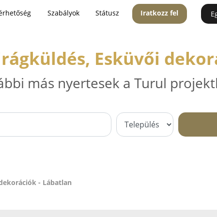
érhetőség
Szabályok
Státusz
Iratkozz fel
E
irágküldés, Esküvői dekor
ábbi más nyertesek a Turul projekt
 dekorációk - Lábatlan