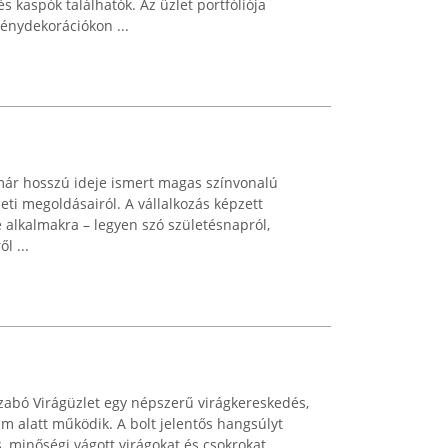
s kaspók találhatók. Az üzlet portfóliója
énydekorációkon ...
már hosszú ideje ismert magas színvonalú
zeti megoldásairól. A vállalkozás képzett
e alkalmakra – legyen szó születésnapról,
l ...
szabó Virágüzlet egy népszerű virágkereskedés,
m alatt működik. A bolt jelentős hangsúlyt
s, minőségi vágott virágokat és csokrokat