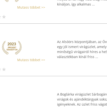
kínáljon, így alkalmas ...
Mutass többet >>
Az Alsóörs központjában, az Óv
egy jól ismert virágüzlet, amely
minőségű virágairól híres a he
választékban kínál friss ...
Mutass többet >>
A Boglárka virágüzlet Sárbogárd
virágok és ajándéktárgyak soksz
igényeknek. Az üzlet friss vágo