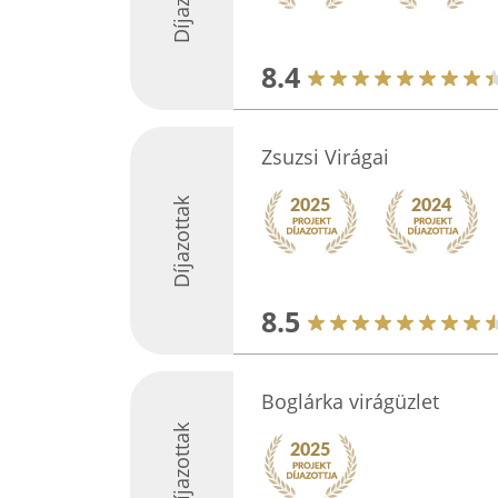
8.4
Zsuzsi Virágai
Díjazottak
8.5
Boglárka virágüzlet
Díjazottak