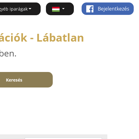
Bejelentkezés
gyéb iparágak
ációk - Lábatlan
ben.
Keresés