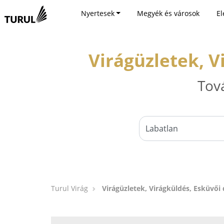
Nyertesek
Megyék és városok
El
Virágüzletek, V
Tov
Turul Virág
Virágüzletek, Virágküldés, Esküvői