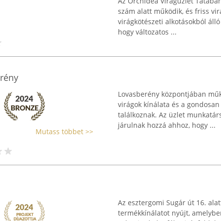
Az Orchidea Virágüzlet Tatabán
szám alatt működik, és friss vi
virágkötészeti alkotásokból álló 
hogy változatos ...
erény
Lovasberény központjában működ
virágok kínálata és a gondosan
találkoznak. Az üzlet munkatár
járulnak hozzá ahhoz, hogy ...
Mutass többet >>
Az esztergomi Sugár út 16. ala
termékkínálatot nyújt, amelyben