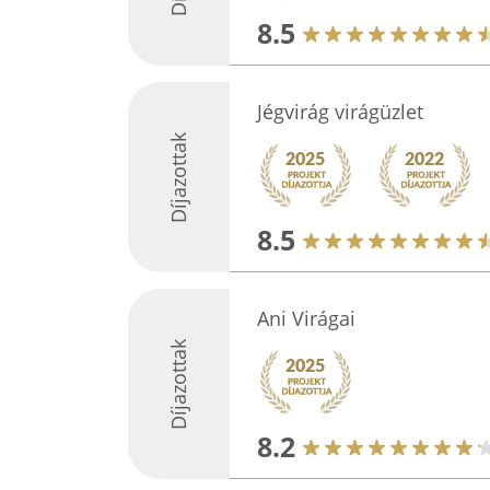
8.5
Jégvirág virágüzlet
Díjazottak
8.5
Ani Virágai
Díjazottak
8.2