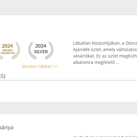
Lábatlan központjában, a Dózsa 
Ajándék üzlet, amely változatos
vásárlókat. Ez az üzlet megbíz
alkalomra megfelelő ...
Mutass többet >>
55)
bánya