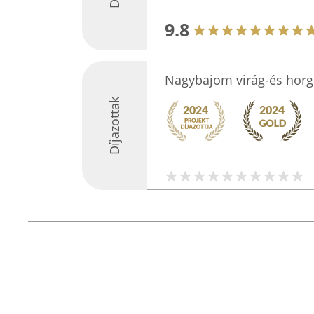
9.8
Nagybajom virág-és horg
Díjazottak