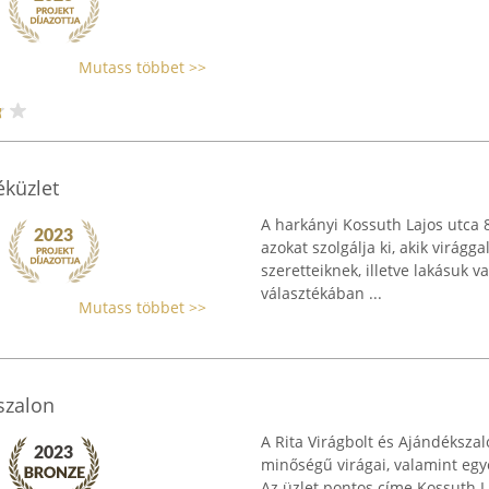
Mutass többet >>
éküzlet
A harkányi Kossuth Lajos utca 
azokat szolgálja ki, akik virág
szeretteiknek, illetve lakásuk v
választékában ...
Mutass többet >>
szalon
A Rita Virágbolt és Ajándéksza
minőségű virágai, valamint egye
Az üzlet pontos címe Kossuth La