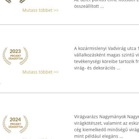
összeállított ...
Mutass többet >>
A kozármislenyi Vadvirág utca 1
vállalkozásként magas szintű vir
tevékenységi köreibe tartozik f
virág- és dekorációs ...
Mutass többet >>
Virágvarázs Nagymányok Nagym
virágkötészet, valamint az esküv
cég kiemelkedő minőségű virágk
mint például elegáns ...