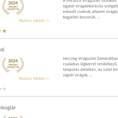
A Florance Virágüzlet Siófokon, 
egyedi virágdekorációs szolgál
esküvői csokrok, alkalmi virág
kegyeleti koszorúk. ...
Mutass többet >>
di
Herczeg Virágüzlet Zamárdiban,
családias légkörrel rendelkező,
település életében. Az üzlet kín
vágott virágok, ...
Mutass többet >>
nboglár