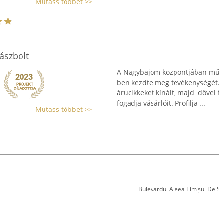
Mutass többet >>
ászbolt
A Nagybajom központjában műk
ben kezdte meg tevékenységét.
árucikkeket kínált, majd idővel 
fogadja vásárlóit. Profilja ...
Mutass többet >>
Bulevardul Aleea Timișul De Sus