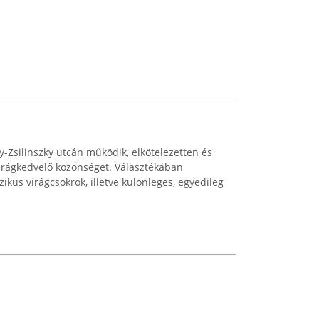
sy-Zsilinszky utcán működik, elkötelezetten és
virágkedvelő közönséget. Választékában
kus virágcsokrok, illetve különleges, egyedileg