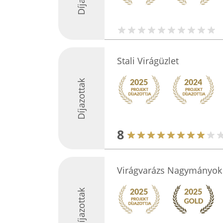
Stali Virágüzlet
Díjazottak
8
Virágvarázs Nagymányok
Díjazottak