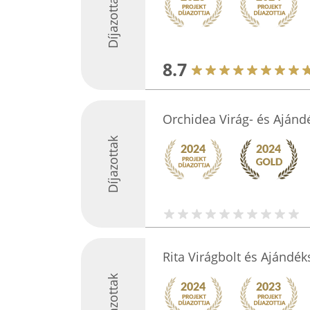
Díjazottak
8.7
Orchidea Virág- és Ajánd
Díjazottak
Rita Virágbolt és Ajándék
Díjazottak