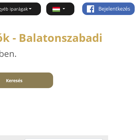
Bejelentkezés
gyéb iparágak
ók - Balatonszabadi
ben.
Keresés