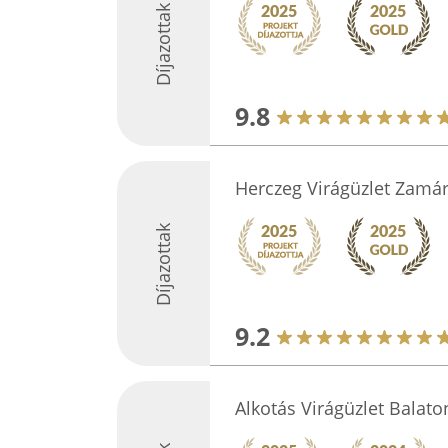
Díjazottak
9.8
Herczeg Virágüzlet Zamár
Díjazottak
9.2
Alkotás Virágüzlet Balato