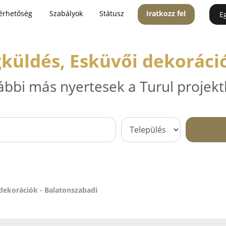
érhetőség
Szabályok
Státusz
Iratkozz fel
E
gküldés, Esküvői dekoráci
ábbi más nyertesek a Turul projekt
 dekorációk - Balatonszabadi