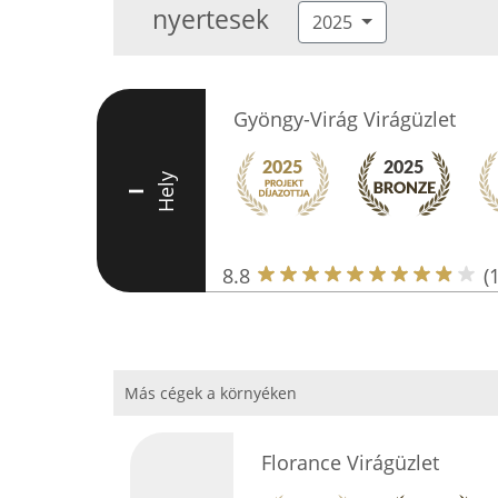
nyertesek
2025
Gyöngy-Virág Virágüzlet
Hely
I
8.8
(
Más cégek a környéken
Florance Virágüzlet