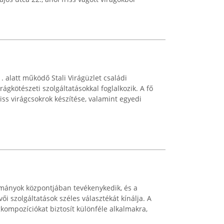
. alatt működő Stali Virágüzlet családi
ágkötészeti szolgáltatásokkal foglalkozik. A fő
riss virágcsokrok készítése, valamint egyedi
ányok központjában tevékenykedik, és a
ői szolgáltatások széles választékát kínálja. A
ompozíciókat biztosít különféle alkalmakra,