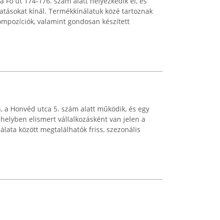
a Fő út 174-176. szám alatt helyezkedik el, és
tatásokat kínál. Termékkínálatuk közé tartoznak
kompozíciók, valamint gondosan készített
 a Honvéd utca 5. szám alatt működik, és egy
 helyben elismert vállalkozásként van jelen a
álata között megtalálhatók friss, szezonális