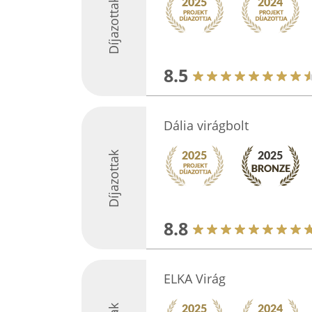
Díjazottak
8.5
Dália virágbolt
Díjazottak
8.8
ELKA Virág