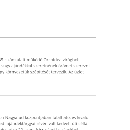
85. szám alatt működő Orchidea virágbolt
gal vagy ajándékkal szeretnének örömet szerezni
agy környezetük szépítését tervezik. Az üzlet
lon Nagyatád központjában található, és kiváló
di ajándéktárgyai révén vált kedvelt úti céllá.
jos utca 22., ahol friss vágott virágokból