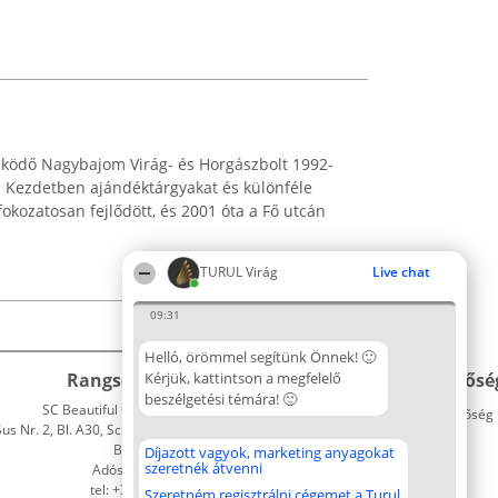
ödő Nagybajom Virág- és Horgászbolt 1992-
 Kezdetben ajándéktárgyakat és különféle
fokozatosan fejlődött, és 2001 óta a Fő utcán
TURUL Virág
Live chat
09:31
Helló, örömmel segítünk Önnek! 🙂
Rangsorszervező
Kérjük, kattintson a megfelelő
Népszavazás
Elérhetősé
beszélgetési témára! 🙂
SC Beautiful Company S.R.L.
Nyertesek
Elérhetőség
 Nr. 2, Bl. A30, Sc. A, Et. 4, Ap. 13
Az összes
Bukarest 53-238
díjazottak
Díjazott vagyok, marketing anyagokat
szeretnék átvenni
Adószám 36737675
listája
tel: +363 033 425 71
Szabályok
Szeretném regisztrálni cégemet a Turul