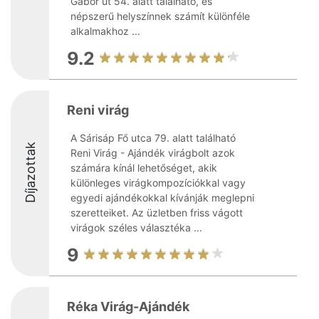
Gábor út 54. alatt található, és
népszerű helyszínnek számít különféle
alkalmakhoz ...
9.2
Reni virág
A Sárisáp Fő utca 79. alatt található
Díjazottak
Reni Virág - Ajándék virágbolt azok
számára kínál lehetőséget, akik
különleges virágkompozíciókkal vagy
egyedi ajándékokkal kívánják meglepni
szeretteiket. Az üzletben friss vágott
virágok széles választéka ...
9
Réka Virág-Ajándék