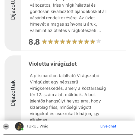
Díjazottak
változatos, friss virágkínálattal és
gondosan kiválasztott ajándékokkal áll
vásárlói rendelkezésére. Az üzlet
hírnevét a magas színvonalú áruk,
valamint az ötletes virágkötészeti ...
8.8
Violetta virágüzlet
A pilismaróton található Virágszabó
Virágüzlet egy népszerű
Díjazottak
virágkereskedés, amely a Köztársaság
tér 12. szám alatt működik. A bolt
jelentős hangsúlyt helyez arra, hogy
kizárólag friss, minőségi vágott
virágokat és csokrokat kínáljon, így
alkalmas ...
TURUL Virág
Live chat
8.4