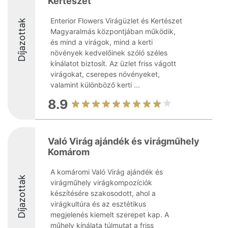
Kertészet
Enterior Flowers Virágüzlet és Kertészet
Díjazottak
Magyaralmás központjában működik,
és mind a virágok, mind a kerti
növények kedvelőinek szóló széles
kínálatot biztosít. Az üzlet friss vágott
virágokat, cserepes növényeket,
valamint különböző kerti ...
8.9
Való Virág ajándék és virágműhely
Komárom
A komáromi Való Virág ajándék és
Díjazottak
virágműhely virágkompozíciók
készítésére szakosodott, ahol a
virágkultúra és az esztétikus
megjelenés kiemelt szerepet kap. A
műhely kínálata túlmutat a friss