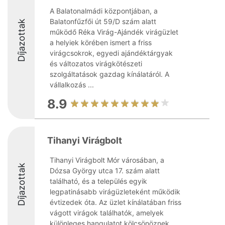
A Balatonalmádi központjában, a
Balatonfűzfői út 59/D szám alatt
Díjazottak
működő Réka Virág-Ajándék virágüzlet
a helyiek körében ismert a friss
virágcsokrok, egyedi ajándéktárgyak
és változatos virágkötészeti
szolgáltatások gazdag kínálatáról. A
vállalkozás ...
8.9
Tihanyi Virágbolt
Tihanyi Virágbolt Mór városában, a
Díjazottak
Dózsa György utca 17. szám alatt
található, és a település egyik
legpatinásabb virágüzleteként működik
évtizedek óta. Az üzlet kínálatában friss
vágott virágok találhatók, amelyek
különleges hangulatot kölcsönöznek ...