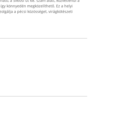
ató, a Siklósi út 68. szám alatt, közvetlenül a
így könnyedén megközelíthető. Ez a helyi
zolgálja a pécsi közösséget, virágkötészeti