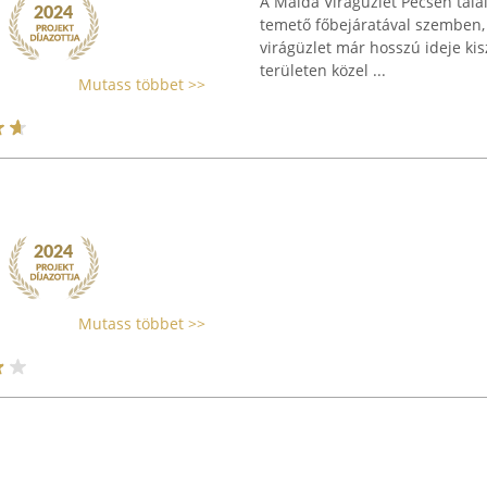
A Maida Virágüzlet Pécsen találh
temető főbejáratával szemben, 
virágüzlet már hosszú ideje kis
területen közel ...
Mutass többet >>
Mutass többet >>