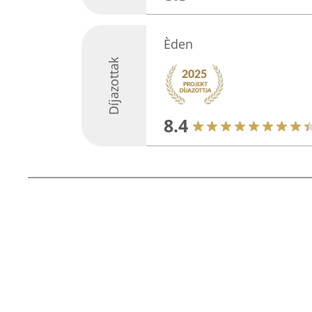
Èden
Díjazottak
8.4