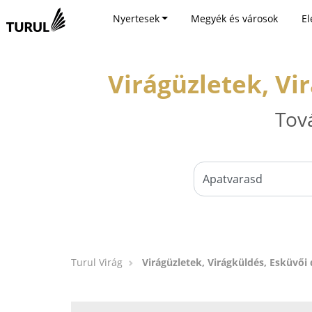
Nyertesek
Megyék és városok
El
Virágüzletek, Vi
Tov
Turul Virág
Virágüzletek, Virágküldés, Esküvői