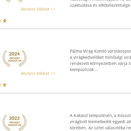
szaktudása és elkötelezettsége .
Mutass többet >>
Pálma Virág Komló városközpont
a virágkedvelőket minőségi virá
rendezett környezetben várja lá
kompozíciók ...
Mutass többet >>
A Kakasd településén, a Kossuth
virágbolt kiemelkedik egyedi at
körében. Az üzlet választéka re