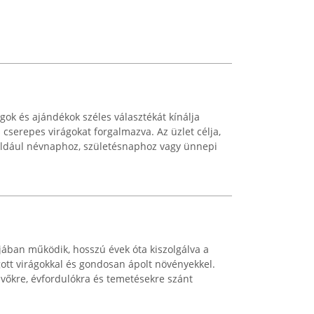
ágok és ajándékok széles választékát kínálja
cserepes virágokat forgalmazva. Az üzlet célja,
éldául névnaphoz, születésnaphoz vagy ünnepi
jában működik, hosszú évek óta kiszolgálva a
ágott virágokkal és gondosan ápolt növényekkel.
üvőkre, évfordulókra és temetésekre szánt