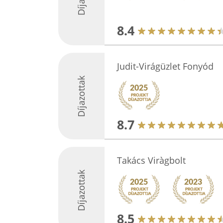
8.4
Judit-Virágüzlet Fonyód
Díjazottak
8.7
Takács Viràgbolt
Díjazottak
8.5