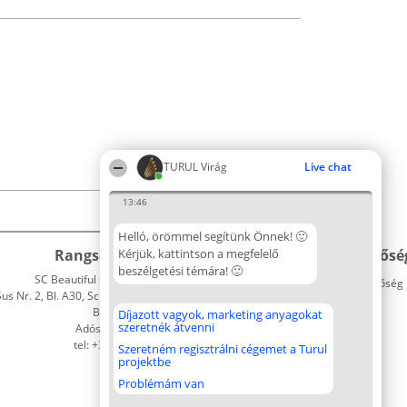
TURUL Virág
Live chat
13:46
Helló, örömmel segítünk Önnek! 🙂
Rangsorszervező
Kérjük, kattintson a megfelelő
Népszavazás
Elérhetősé
beszélgetési témára! 🙂
SC Beautiful Company S.R.L.
Nyertesek
Elérhetőség
 Nr. 2, Bl. A30, Sc. A, Et. 4, Ap. 13
Az összes
Bukarest 53-238
díjazottak
Díjazott vagyok, marketing anyagokat
szeretnék átvenni
Adószám 36737675
listája
tel: +363 033 425 71
Szabályok
Szeretném regisztrálni cégemet a Turul
projektbe
Státusz
Polityka
Problémám van
Prywatności