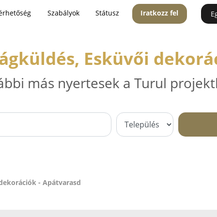
érhetőség
Szabályok
Státusz
Iratkozz fel
E
rágküldés, Esküvői dekorá
ábbi más nyertesek a Turul projekt
 dekorációk - Apátvarasd