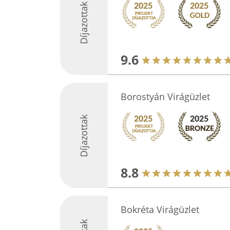
Díjazottak
9.6
Borostyán Virágüzlet
Díjazottak
8.8
Bokréta Virágüzlet