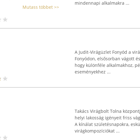
mindennapi alkalmakra ...
Mutass többet >>
A Judit-Virágüzlet Fonyód a vir
Fonyódon, elsősorban vágott és 
hogy különféle alkalmakhoz, p
eseményekhez ...
Takács Virágbolt Tolna központ
helyi lakosság igényeit friss v
A kínálat születésnapokra, esk
virágkompozíciókat ...