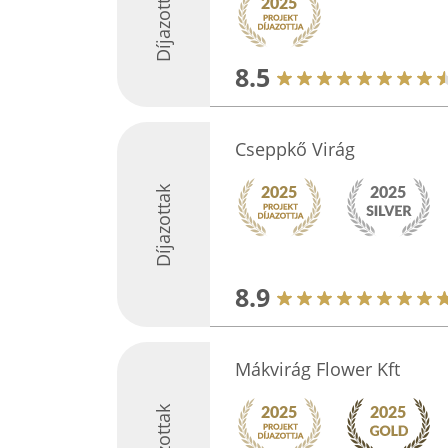
Díjazottak
8.5
Cseppkő Virág
Díjazottak
8.9
Mákvirág Flower Kft
Díjazottak