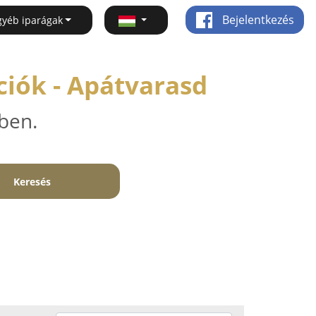
Bejelentkezés
gyéb iparágak
ciók - Apátvarasd
ben.
Keresés