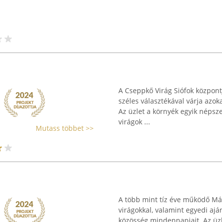
A Cseppkő Virág Siófok központj
széles választékával várja azok
Az üzlet a környék egyik népszer
virágok ...
Mutass többet >>
A több mint tíz éve működő Mák
virágokkal, valamint egyedi aján
közösség mindennapjait. Az üz