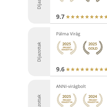
9.7
Pálma Virág
Díjazottak
9.6
ANNI-virágbolt
Díjazottak