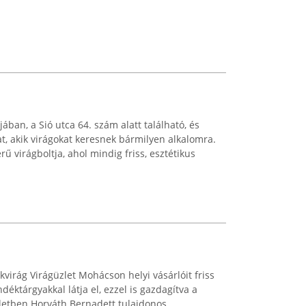
ában, a Sió utca 64. szám alatt található, és
at, akik virágokat keresnek bármilyen alkalomra.
ű virágboltja, ahol mindig friss, esztétikus
virág Virágüzlet Mohácson helyi vásárlóit friss
déktárgyakkal látja el, ezzel is gazdagítva a
letben Horváth Bernadett tulajdonos