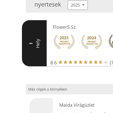
nyertesek
2025
FlowerS.Sz.
Hely
I
8.6
(7
Más cégek a környéken
Maida Virágüzlet