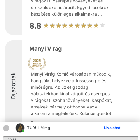
virágokat, cserepes növényeket és
örökzöldeket is árusít. Egyedi csokrok
készítése különleges alkalmakra ...
8.8
Manyi Virág
Manyi Virág Komló városában működik,
Díjazottak
hangsúlyt helyezve a frissességre és
minőségre. Az üzlet gazdag
választékban kínál vágott és cserepes
virágokat, szobanövényeket, kaspókat,
amelyek bármely otthonba vagy
alkalomra megfelelőek. Különös gondot
...
TURUL Virág
Live chat
8.6
20:55