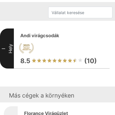
Andi virágcsodák
Hely
I
8.5
(10)
Más cégek a környéken
Florance Virágüzlet