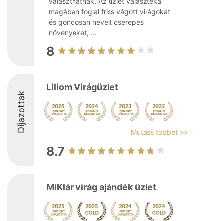
választhatnak. Az üzlet választéka
magában foglal friss vágott virágokat
és gondosan nevelt cserepes
növényeket, ...
8
Liliom Virágüzlet
Díjazottak
Mutass többet >>
8.7
MiKlár virág ajándék üzlet