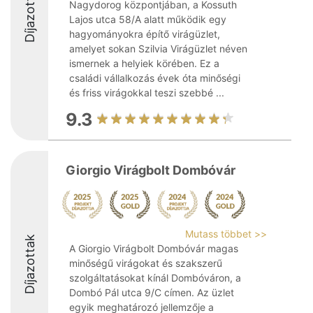
Díjazottak
Nagydorog központjában, a Kossuth
Lajos utca 58/A alatt működik egy
hagyományokra építő virágüzlet,
amelyet sokan Szilvia Virágüzlet néven
ismernek a helyiek körében. Ez a
családi vállalkozás évek óta minőségi
és friss virágokkal teszi szebbé ...
9.3
Giorgio Virágbolt Dombóvár
Mutass többet >>
Díjazottak
A Giorgio Virágbolt Dombóvár magas
minőségű virágokat és szakszerű
szolgáltatásokat kínál Dombóváron, a
Dombó Pál utca 9/C címen. Az üzlet
egyik meghatározó jellemzője a