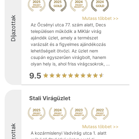
Díjazottak
Mutass többet >>
Az Őcsényi utca 77. szám alatt, Decs
településen működik a MiKlár virág
ajándék üzlet, amely a természet
varázsát és a figyelmes ajándékozás
lehetőségeit ötvözi. Az üzlet nem
csupán egyszerűen virágbolt, hanem
olyan hely is, ahol friss virágcsokrok, ...
9.5
Stali Virágüzlet
Díjazottak
Mutass többet >>
A kozármislenyi Vadvirág utca 1. alatt