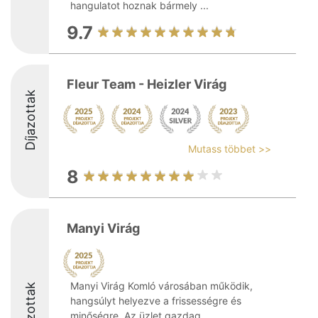
hangulatot hoznak bármely ...
9.7
Fleur Team - Heizler Virág
Díjazottak
Mutass többet >>
8
Manyi Virág
Manyi Virág Komló városában működik,
Díjazottak
hangsúlyt helyezve a frissességre és
minőségre. Az üzlet gazdag