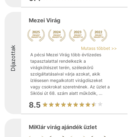
Mezei Virág
Díjazottak
Mutass többet >>
A pécsi Mezei Virág több évtizedes
tapasztalattal rendelkezik a
virágkötészet terén, széleskörű
szolgáltatásaival várja azokat, akik
ízlésesen megalkotott virágdíszeket
vagy csokrokat szeretnének. Az üzlet a
Siklósi út 68. szám alatt működik, ...
8.5
MiKlár virág ajándék üzlet