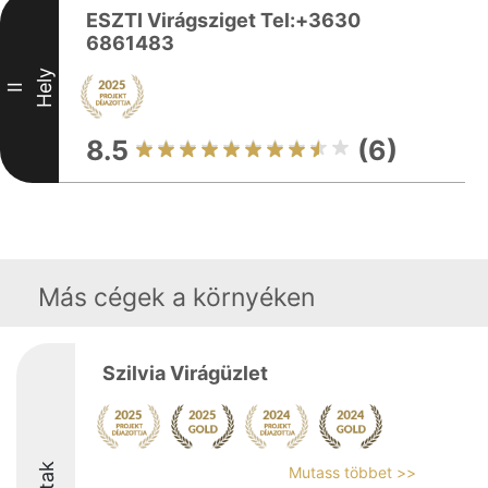
ESZTI Virágsziget Tel:+3630
6861483
Hely
II
8.5
(6)
Más cégek a környéken
Szilvia Virágüzlet
Mutass többet >>