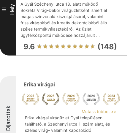
A Gyál Széchenyi utca 18. alatt működő
Hely
III
Bokréta Virág-Dekor virágüzletként ismert el
magas színvonalú kiszolgálásáról, valamint
friss virágokból és kreatív dekorációkból álló
széles termékválasztékáról. Az üzlet
ügyfélközpontú működése hozzájárult ...
9.6
(148)
Erika virágai
Díjazottak
Mutass többet >>
Erika virágai virágüzlet Gyál településen
található, a Széchenyi utca 1. szám alatt, és
széles virág- valamint kapcsolódó