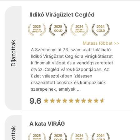
Ildikó Virágüzlet Cegléd
Díjazottak
Mutass többet >>
A Széchenyi út 73. szám alatt található
Ildikó Virágüzlet Cegléd a virágkötészet
kifinomult világát és a vendégszeretetet
ötvözi Cegléd város központjában. Az
üzlet választékában ízlésesen
összeállított csokrok és kompozíciók
szerepelnek, amelyek ...
9.6
A kata VIRÁG
Díjazottak