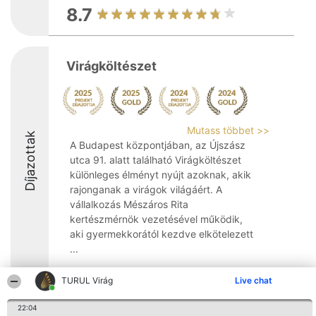
8.7
Virágköltészet
Mutass többet >>
Díjazottak
A Budapest központjában, az Újszász
utca 91. alatt található Virágköltészet
különleges élményt nyújt azoknak, akik
rajonganak a virágok világáért. A
vállalkozás Mészáros Rita
kertészmérnök vezetésével működik,
aki gyermekkorától kezdve elkötelezett
...
9.8
TURUL Virág
Live chat
22:04