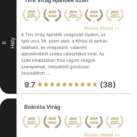
Timi Virág Ajándék üzlet
Mutass többet >>
A Timi Virág Ajándék virágüzlet Gyálon, az
Hely
Iglói utca 38. szám alatt, a Kőrösi út sarkán
II
található, és virágokból, valamint
ajándékokból széles választékot kínál. Az
üzlet kínálatában friss vágott virágok
szerepelnek, melyekből gondosan
összeállított ...
9.7
(38)
Bokréta Virág
Mutass többet >>