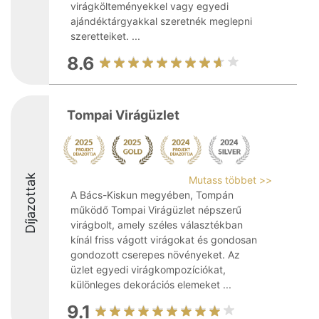
virágkölteményekkel vagy egyedi
ajándéktárgyakkal szeretnék meglepni
szeretteiket. ...
8.6
Tompai Virágüzlet
Díjazottak
Mutass többet >>
A Bács-Kiskun megyében, Tompán
működő Tompai Virágüzlet népszerű
virágbolt, amely széles választékban
kínál friss vágott virágokat és gondosan
gondozott cserepes növényeket. Az
üzlet egyedi virágkompozíciókat,
különleges dekorációs elemeket ...
9.1